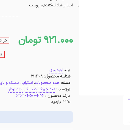
احیا و شاداب‌کننده‌ی پوست
921.000
تومان
در ا
در
برند
اوردینری
شناسه محصول:
211408
دسته:
همه محصولات
,
اسکراب، ماسک و لایه 
برچسب:
ضد چروک
,
ضد لک
,
لایه بردار
بارکد محصول :
6269645000446
235 بازدید