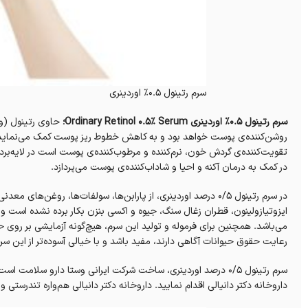
سرم رتینول 0.5% اوردینری
سرم رتینول 0.5% اوردینری Ordinary Retinol 0.5% Serum؛
تقویت‌کننده‌ی گردش خون، نرم‌کننده و مرطوب‌کننده‌ی پوست است در لایه‌ب
در کمک به درمان آکنه و احیا و شاداب‌کننده‌ی پوست می‌پردازد.
در سرم رتینول ۰/۵ درصد اوردینری، از پارابن‌ها، سولفات‌ها، روغن‌های معدنی، روغن‌های حیوانی،
ایزوتیازولینون، قطران زغال سنگ، جیوه و اکسی بنزن بکار برده نشده است و 
می‌باشد. همچنین برای فرموله و تولید این سرم، هیچ‌گونه آزمایشی بر روی 
رعایت حقوق حیوانات آگاهی دارند، مفید باشد و با خیالی آسوده‌تر از این سر
سرم رتینول ۰/۵ درصد اوردینری، ساخت شرکت ایرانی وستا دارو سلا
داروخانه‌ دکتر دانیالی اقدام نمایید. داروخانه‌ دکتر دانیالی هم‌واره تندرستی