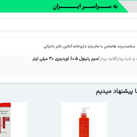
سلامت
برند ها
تماس با ما
درباره‌ داروخانه آنلاین دکتر دانیالی
 لایه بردار
/
لایه بردار
/
سرم رتینول 0.5% اوردینری 30 میلی لیتر
 پیشنهاد میدیم