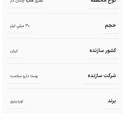
نوع محفظه
بطری قطره چکان دار
حجم
30 میلی لیتر
کشور سازنده
ایران
شرکت سازنده
وستا دارو سلامت
برند
اوردینری