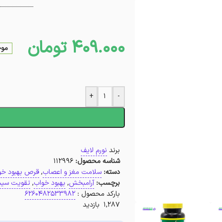
409.000
تومان
موج
+
-
ا
برند
نورم لایف
شناسه محصول:
112996
دسته:
سلامت مغز و اعصاب
,
قرص بهبود خو
برچسب:
آرامبخش
,
بهبود خواب
,
تقویت سی
بارکد محصول :
6260482533982
1,287 بازدید