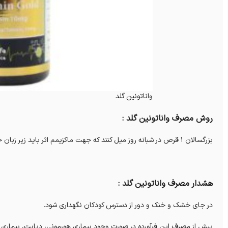
واناتونین گلد
روش مصرف واناتونین گلد :
بزرگسالان 1 قرص در شبانه روز میل کنند که جهت ماکزیمم اثر باید زیر زبان حل شود. بهترین زمان مصرف 3تا 2 ساعت قبل از خواب است.
هشدار مصرف واناتونین گلد :
در جای خشک و خنک و دور از دسترس کودکان نگهداری شود.
پیش از مصرف این فرآورده در صورت وجود بیماری هورمونی، دیابت، بیماری 