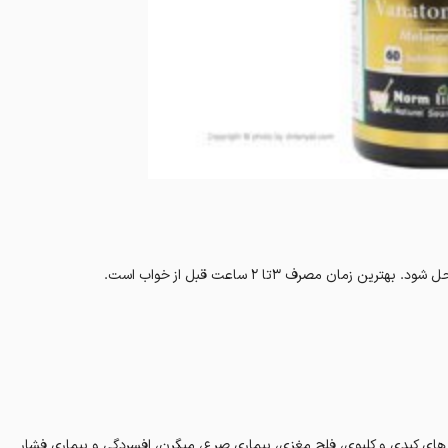
های کبدی و کلیوی، فلج مغزی، بیماری صرع، میگرن، افسردگی و بیماری فشار