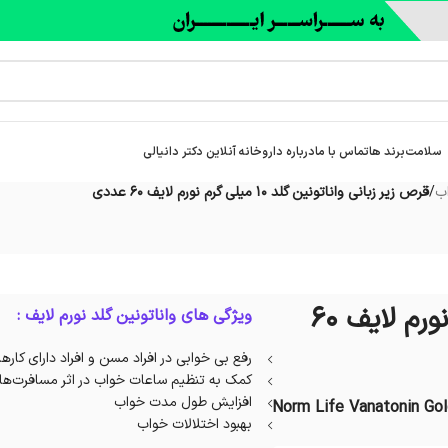
سلامت
برند ها
تماس با ما
درباره‌ داروخانه آنلاین دکتر دانیالی
ب
/
قرص زیر زبانی واناتونین گلد 10 میلی گرم نورم لایف 60 عددی
قرص زیر زبانی واناتونین گلد 10 میلی گرم نورم لایف 60
ویژگی های واناتونین گلد نورم لایف :
رفع بی خوابی در افراد مسن و افراد دارای کار
کمک به تنظیم ساعات خواب در اثر مسافرت‌ها
افزایش طول مدت خواب
Norm Life Vanatonin Gol
بهبود اختلالات خواب