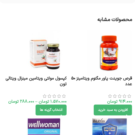
محصولات مشابه
قرص جوینت پاور مگنوم ویتامینز 50
کپسول مولتی ویتامین مینرال ویتالی
عدد
تون
914.000
تومان
1.570.000
تومان
–
288.000
تومان
افزودن به سبد خرید
انتخاب گزینه ها