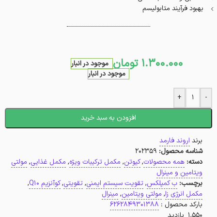
بهبود فرآیند متابولیسم
1.300.000
تومان
موجود در انبار
موجود در انبار
+
-
افزودن به سبد خرید
برند
اروند فارمد
شناسه محصول:
202359
دسته:
همه محصولات
,
کیوتن
,
مکمل ترکیبات ویژه
,
مکمل غذایی
,
مولتی
ویتامین و مینرال
برچسب:
ب کمپلکس
,
تقویت سیستم ایمنی
,
تقویتی
,
کوآنزیم Q10
,
مکمل انرژی زا
,
مولتی ویتامین
,
مینرال
بارکد محصول :
6262849301388
1,550 بازدید