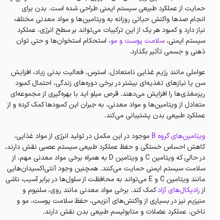
حمایت از عملکرد طبیعی سیستم ایمنی طراحی شده است. بدن برای
انجام صدها واکنش حیاتی روزانه به ویتامین‌ها و مواد معدنی مختلف
نیاز دارد و کمبود هر یک از این ترکیبات می‌تواند بر سطح انرژی، عملکرد
سیستم ایمنی،
سلامت پوست و مو
، استحکام استخوان‌ها و حتی توان
ذهنی و جسمی تأثیر بگذارد.
عواملی مانند رژیم غذایی نامتعادل، استرس، فعالیت بدنی زیاد، افزایش
سن یا نیازهای تغذیه‌ای بیشتر در برخی دوره‌های زندگی، احتمال کمبود
ریزمغذی‌ها را افزایش می‌دهند. قرص میلو اید با بهره‌گیری از مجموعه‌ای
متعادل از ویتامین‌ها و مواد معدنی، به جبران این کمبودها کمک کرده و از
عملکرد طبیعی بدن پشتیبانی می‌کند.
ویتامین‌های گروه B
موجود در این مکمل در تولید انرژی از مواد غذایی،
کاهش احساس خستگی و حفظ عملکرد طبیعی سیستم عصبی نقش دارند،
در حالی که ویتامین C و ویتامین D به همراه برخی مواد معدنی مهم، از
سلامت سیستم ایمنی حمایت می‌کنند. همچنین وجود آنتی‌اکسیدان‌هایی
مانند ویتامین C و E می‌تواند به محافظت از سلول‌ها در برابر آسیب ناشی
از
رادیکال‌های آزاد
کمک کند. برخی مواد معدنی مانند روی، سلنیوم و
منیزیم نیز در بسیاری از واکنش‌های آنزیمی، حفظ سلامت پوست، مو و
ناخن، عملکرد عضلات و متابولیسم طبیعی بدن نقش دارند.