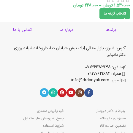
1.540.000
تومان
–
228.000
تومان
انتخاب گزینه ها
برندها
درباره ما
تماس با ما
آدرس: شیراز، بلوار معالی آباد، نبش خیابان دنا، داروخانه شبانه روزی
دکتر دانیالی
تلفن: 07136383148
همراه: 09170621682
ایمیل: info@drdanyali.com
ارتباط با دکتر داروساز
فرم پذیرش مشتری
مجوزهای داروخانه
پاسخ به پرسش های متداول
تضمین اصالت کالا
شرایط استفاده