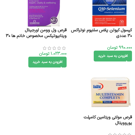
کپسول کیوتن پلاس سلنیوم نوتراکس
قرص ول وومن اورجينال
30 عددی
ویتابیوتیکس مخصوص خانم ها 30
عددی
990.000
تومان
1.023.000
تومان
افزودن به سبد خرید
افزودن به سبد خرید
قرص مولتی ویتامین کامپلت
یوروویتال