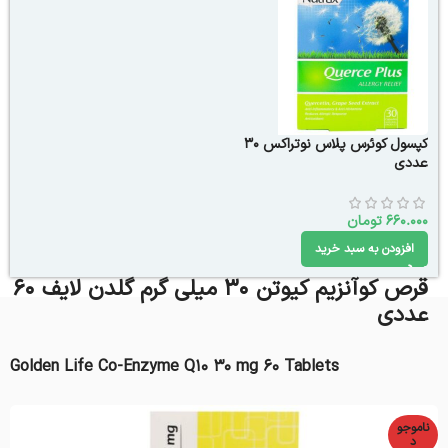
کپسول کوئرس پلاس نوتراکس 30
عددی
660.000
تومان
افزودن به سبد خرید
قرص کوآنزیم کیوتن 30 میلی گرم گلدن لایف 60
عددی
Golden Life Co-Enzyme Q10 30 mg 60 Tablets
ناموجو
د