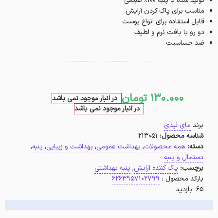
تولید شده با پنبه 100% طبیعی
مناسب برای پاک کردن آرایش
قابل استفاده برای انواع پوست
دو رو با بافت نرم و لطیف
ضد حساسیت
130.000
تومان
در انبار موجود نمی باشد
در انبار موجود نمی باشد
برند
مای لیدی
شناسه محصول:
213051
دسته:
همه محصولات
,
بهداشت عمومی
,
بهداشت و زیبایی
,
پنبه
,
دستمال و پنبه
برچسب:
پاک کننده آرایش
,
پنبه بهداشتی
بارکد محصول :
6263957102799
65 بازدید