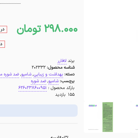
298.000
تومان
در 
در
برند
لافارر
شناسه محصول:
202332
دسته:
بهداشت و زیبایی
,
شامپو
,
ضد شوره مو
برچسب:
شامپو
,
ضد شوره
بارکد محصول :
6260238600951
155 بازدید
مقایسه