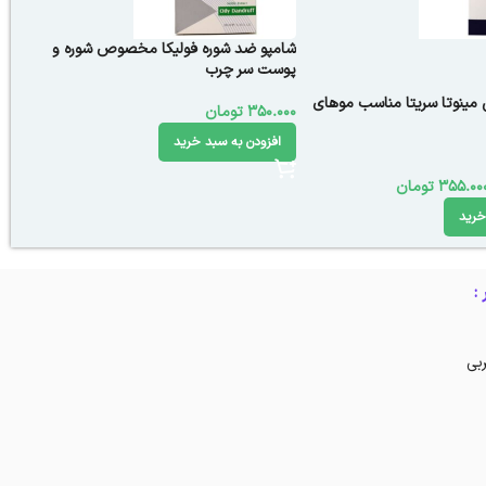
شامپو ضد شوره فولیکا مخصوص شوره و
پوست سر چرب
مینوتا سریتا مناسب موهای
350.000
تومان
افزودن به سبد خرید
355.00
تومان
خرید
:
بی