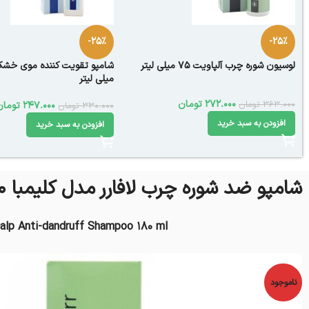
-25%
-25%
لوسیون شوره‌ چرب آلپاویت 75 میلی لیتر
میلی لیتر
272.000
تومان
363.000
تومان
247.000
تومان
330.000
تومان
افزودن به سبد خرید
افزودن به سبد خرید
شامپو ضد شوره چرب لافارر مدل کلیمبا 180 میل
calp Anti-dandruff Shampoo 180 ml
ناموجود