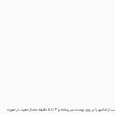
شما می توانید حداقل ۳ الی ۴ مرتبه در طول هفته استفاده کنید. مقدار مناسب از شامپو را بر روی پوست سر ریخته و ۳ تا ۵ دقیقه ماساژ دهید، در صورت