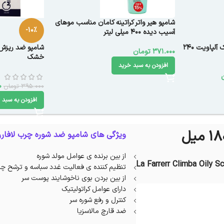
شامپو هیر واتر کراتینه کامان مناسب موهای
-10%
آسیب‌ دیده 400 میلی لیتر
شامپو تقویت کننده موی خشک آلپاویت 240
شامپو ضد ریزش 
371.000
تومان
خشک
افزودن به سبد خرید
0
395.000
تومان
افزودن به سبد 
ویژگی های شامپو ضد شوره چرب لافارر 
از بین برنده ی عوامل مولد شوره
La Farrerr Climba Oily S
تنظیم کننده ی فعالیت غدد سباسه و ترشح چر
از بین بردن بوی ناخوشایند پوست سر
دارای عوامل کراتولیتیک
کنترل و رفع شوره سر
ضد قارچ مالاسزیا