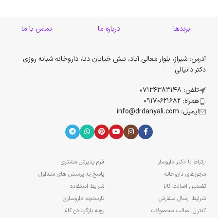
برندها
درباره ما
تماس با ما
آدرس: شیراز، بلوار معالی آباد، نبش خیابان دنا، داروخانه شبانه روزی
دکتر دانیالی
تلفن: 07136383148
همراه: 09170621682
ایمیل: info@drdanyali.com
ارتباط با دکتر داروساز
فرم پذیرش مشتری
مجوزهای داروخانه
پاسخ به پرسش های متداول
تضمین اصالت کالا
شرایط استفاده
شرایط ارسال سفارش
تاریخچه داروسازی
کنترل اصالت محصولات
رویه بازگردادن کالا