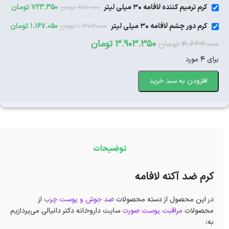
کرم ترمیم کننده لافامه 30 میلی لیتر
723.350
تومان
851.000
تومان
کرم دور چشم لافامه 30 میلی لیتر
1.167.050
تومان
1.373.000
تومان
3.903.350
تومان
4.644.000
تومان
برای 4 مورد
افزودن به سبد خرید
توضیحات
کرم ضد آکنه لافامه
در این محصول از دسته محصولات
ضد جوش و پوست چرب
از
محصولات
مراقبت پوست صورت
سایت داروخانه دکتر دانیالی می‌پردازیم
به: