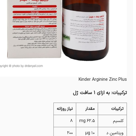
Kinder Arginine Zinc Plus
ترکیبات: به ازای 1 سافت ژل
ترکیبات
مقدار
نیاز روزانه
کلسیم
62.5 mg
8
ویتامین د
10 µg
200