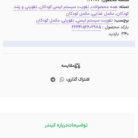
شناسه محصول:
117207
دسته:
همه محصولات
,
تقویت سیستم ایمنی کودکان
,
تقویتی و رشد
کودکان
,
مکمل غذایی
,
مکمل کودکان
برچسب:
تقویت سیستم ایمنی
,
تقویتی
,
مکمل کودکان
بارکد محصول :
6264152602985
340 بازدید
مقایسه
اشتراک گذاری:
توضیحات
درباره کیندر