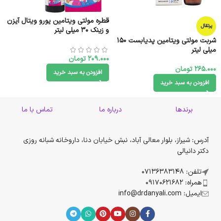
قطره مولتی ویتامین یورو ویتال آیزن
پرتقال
و زینک 30 میلی لیتر
شربت مولتی ویتامین پدیابست 150
میلی لیتر
209.000
تومان
265.000
تومان
افزودن به سبد خرید
افزودن به سبد خرید
برندها
درباره ما
تماس با ما
آدرس: شیراز، بلوار معالی آباد، نبش خیابان دنا، داروخانه شبانه روزی
دکتر دانیالی
تلفن: 07136383148
همراه: 09170621682
ایمیل: info@drdanyali.com