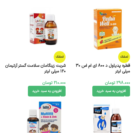
تمشک
تمشک
قطره پدیاول د 800 ای ام اس 30
شربت زینگامان سلامت گستر آرتیمان
میلی لیتر
120 میلی لیتر
298.000
تومان
210.000
تومان
افزودن به سبد خرید
افزودن به سبد خرید