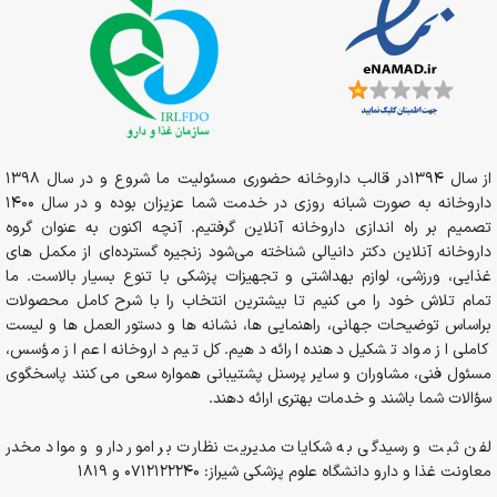
از سال 1394در قالب داروخانه حضوری مسئولیت ما شروع و در سال 1398
داروخانه به صورت شبانه روزی در خدمت شما عزیزان بوده و در سال 1400
تصمیم بر راه اندازی داروخانه آنلاین گرفتیم. آنچه اکنون به عنوان گروه
داروخانه آنلاین دکتر دانیالی شناخته می‌شود زنجیره گسترده‌ای از مکمل های
غذایی، ورزشی، لوازم بهداشتی و تجهیزات پزشکی با تنوع بسیار بالاست. ما
تمام تلاش خود را می کنیم تا بیشترین انتخاب را با شرح کامل محصولات
براساس توضیحات جهانی، راهنمایی ها، نشانه ها و دستور العمل ها و لیست
کاملی از مواد تشکیل دهنده ارائه دهیم. کل تیم داروخانه اعم از مؤسس،
مسئول فنی، مشاوران و سایر پرسنل پشتیبانی همواره سعی می کنند پاسخگوی
سؤالات شما باشند و خدمات بهتری ارائه دهند.
لفن ثبت و رسیدگی به شکایات مدیریت نظارت بر امور دارو و مواد مخدر
معاونت غذا و دارو دانشگاه علوم پزشکی شیراز: 0712122240 و 1819