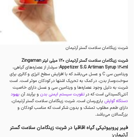
شربت زینگامان سلامت گستر آرتیمان
شربت زینگامان سلامت گستر آرتیمان 120 میلی لیتر Zingaman
Appetizer S.G Artiman Syrup 120ml
؛ سرشار از عصاره‌های گیاهی،
ویتامین سی C و عسل می‌باشد که با افزایش سطح انرژی و کالری برای
سوخت‌و‌ساز بدن، در کمک به تحریک اشتها در کودکان موثر است. است
شربت به دلیل وجود عصاره‌ها و ویتامین سی و عسل دارای خاصیت
آنتی‌اکسیدانی است که در
تقویت سیستم ایمنی بدن
و برآیند آن
بهبود
دستگاه گوارش
یاری‌رسان است. شربت زینگامان سلامت گستر آرتیمان،
دارای طعم مطلوب تمشک و بدون شکر است که مناسب کودکان و
بزرگسالان می‌باشد.
فیبر پروبیوتیکی گیاه اقاقیا در شربت زینگامان سلامت گستر
آرتیمان: