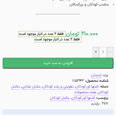
مناسب کودکان و بزرگسالان
210.000
تومان
فقط 2 عدد در انبار موجود است
فقط 2 عدد در انبار موجود است
+
-
افزودن به سبد خرید
برند
آرتیمان
شناسه محصول:
115343
دسته:
اشتها آور کودکان
,
تقویتی و رشد کودکان
,
مکمل غذایی
,
مکمل
کودکان
,
همه محصولات
برچسب:
اشتها آور کودکان
,
مکمل کودکان
277 بازدید