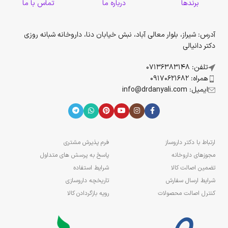
برندها
درباره ما
تماس با ما
آدرس: شیراز، بلوار معالی آباد، نبش خیابان دنا، داروخانه شبانه روزی
دکتر دانیالی
تلفن: 07136383148
همراه: 09170621682
ایمیل: info@drdanyali.com
ارتباط با دکتر داروساز
فرم پذیرش مشتری
مجوزهای داروخانه
پاسخ به پرسش های متداول
تضمین اصالت کالا
شرایط استفاده
شرایط ارسال سفارش
تاریخچه داروسازی
کنترل اصالت محصولات
رویه بازگردادن کالا