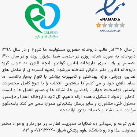
از سال 1394در قالب داروخانه حضوری مسئولیت ما شروع و در سال 1398
داروخانه به صورت شبانه روزی در خدمت شما عزیزان بوده و در سال 1400
تصمیم بر راه اندازی داروخانه آنلاین گرفتیم. آنچه اکنون به عنوان گروه
داروخانه آنلاین دکتر دانیالی شناخته می‌شود زنجیره گسترده‌ای از مکمل های
غذایی، ورزشی، لوازم بهداشتی و تجهیزات پزشکی با تنوع بسیار بالاست. ما
تمام تلاش خود را می کنیم تا بیشترین انتخاب را با شرح کامل محصولات
براساس توضیحات جهانی، راهنمایی ها، نشانه ها و دستور العمل ها و لیست
کاملی از مواد تشکیل دهنده ارائه دهیم. کل تیم داروخانه اعم از مؤسس،
مسئول فنی، مشاوران و سایر پرسنل پشتیبانی همواره سعی می کنند پاسخگوی
سؤالات شما باشند و خدمات بهتری ارائه دهند.
لفن ثبت و رسیدگی به شکایات مدیریت نظارت بر امور دارو و مواد مخدر
معاونت غذا و دارو دانشگاه علوم پزشکی شیراز: 0712122240 و 1819