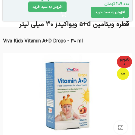
209.000
تومان
افزودن به سبد خرید
افزودن به سبد خرید
قطره ویتامین a+d ویواکیدز 30 میلی لیتر
Viva Kids Vitamin A+D Drops - 30 ml
ناموجو
د
هلو
بزرگنمایی تصویر