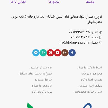
برندها
درباره ما
تماس با ما
آدرس: شیراز، بلوار معالی آباد، نبش خیابان دنا، داروخانه شبانه روزی
دکتر دانیالی
تلفن: 07136383148
همراه: 09170621682
ایمیل: info@drdanyali.com
ارتباط با دکتر داروساز
فرم پذیرش مشتری
مجوزهای داروخانه
پاسخ به پرسش های متداول
تضمین اصالت کالا
شرایط استفاده
شرایط ارسال سفارش
تاریخچه داروسازی
کنترل اصالت محصولات
رویه بازگردادن کالا