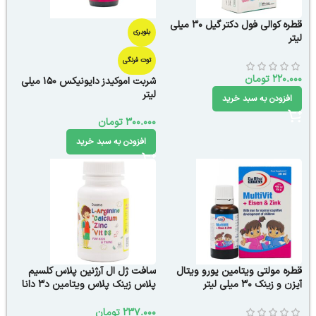
قطره کوالی فول دکتر گیل 30 میلی
بلوبری
لیتر
توت فرنگی
220.000
تومان
شربت اموکیدز دایونیکس 150 میلی
لیتر
افزودن به سبد خرید
300.000
تومان
افزودن به سبد خرید
قطره مولتی ویتامین یورو ویتال
سافت ژل ال آرژنین پلاس کلسیم
آیزن و زینک 30 میلی لیتر
پلاس زینک پلاس ویتامین د3 دانا
60 عددی
237.000
تومان