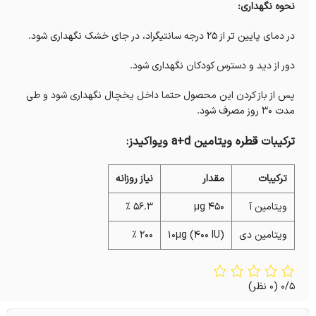
نحوه نگهداری:
در دمای پایین تر از 25 درجه سانتیگراد، در جای خشک نگهداری شود.
دور از دید و دسترس کودکان نگهداری شود.
پس از باز کردن این محصول حتما داخل یخچال نگهداری شود و طی
مدت 30 روز مصرف شود.
ترکیبات قطره ویتامین a+d ویواکیدز:
ترکیبات
مقدار
نیاز روزانه
ویتامین آ
450 µg
56.3 %
ویتامین دی
10µg (400 IU)
200 %
0/5
(0 نظر)