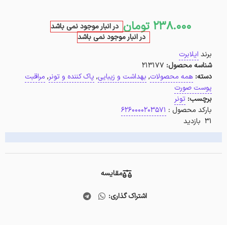
238.000
تومان
در انبار موجود نمی باشد
در انبار موجود نمی باشد
برند
ایلابرت
شناسه محصول:
213177
دسته:
همه محصولات
,
بهداشت و زیبایی
,
پاک کننده و تونر
,
مراقبت
پوست صورت
برچسب:
تونر
بارکد محصول :
6260000203571
31 بازدید
مقایسه
اشتراک گذاری: