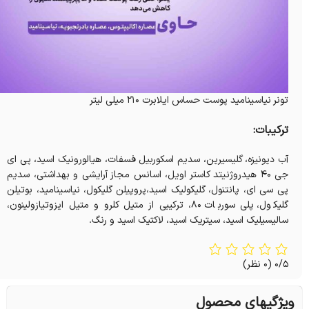
تونر نیاسینامید پوست حساس ایلابرت 210 میلی لیتر
ترکیبات:
آب دیونیزه، گلیسیرین، سدیم اسکوربیل فسفات، هیالورونیک اسید، پی ای
جی 40 هیدروژنیتد کاستر اویل، اسانس مجاز آرایشی و بهداشتی، سدیم
پی سی ای، پانتنول، گلیکولیک اسید،پروپیلن گلیکول، نیاسینامید، بوتیلن
گلیکول، پلی سوربات 80، ترکیبی از متیل کلرو و متیل ایزوتیازولینون،
سالیسیلیک اسید، سیتریک اسید، لاکتیک اسید و رنگ.
0/5
(0 نظر)
ویژگیهای محصول