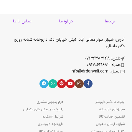
برندها
درباره ما
تماس با ما
آدرس: شیراز، بلوار معالی آباد، نبش خیابان دنا، داروخانه شبانه روزی
دکتر دانیالی
تلفن: 07136383148
همراه: 09170621682
ایمیل: info@drdanyali.com
ارتباط با دکتر داروساز
فرم پذیرش مشتری
مجوزهای داروخانه
پاسخ به پرسش های متداول
تضمین اصالت کالا
شرایط استفاده
شرایط ارسال سفارش
تاریخچه داروسازی
کنترل اصالت محصولات
رویه بازگردادن کالا