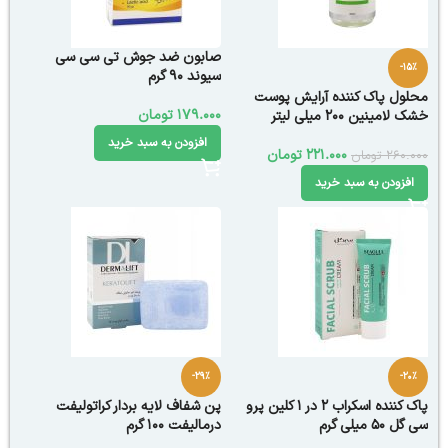
صابون ضد جوش تی سی سی
-15%
سیوند 90 گرم
محلول پاک کننده آرایش پوست
179.000
تومان
خشک لامینین 200 میلی لیتر
افزودن به سبد خرید
221.000
تومان
260.000
تومان
افزودن به سبد خرید
-29%
-20%
پاک کننده اسکراب 2 در 1 کلین پرو
پن شفاف لایه بردار کراتولیفت
سی گل 50 میلی گرم
درمالیفت ۱۰۰ گرم