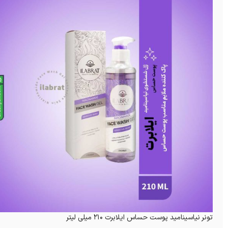
تونر نیاسینامید پوست حساس ایلابرت 210 میلی لیتر