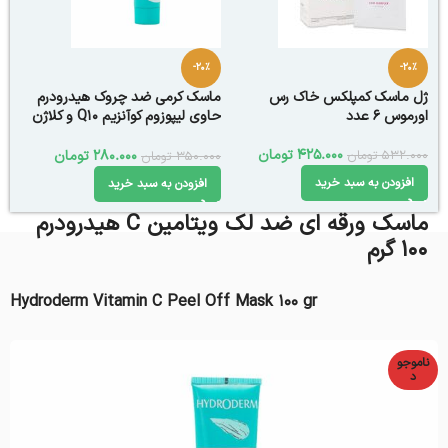
-20%
-20%
ژل ماسک کمپلکس خاک رس
ماسک کرمی ضد چروک هیدرودرم
اورموس 6 عدد
حاوی لیپوزوم کوآنزیم Q10 و کلاژن
100 گرم
425.000
تومان
532.000
تومان
280.000
تومان
350.000
تومان
افزودن به سبد خرید
افزودن به سبد خرید
ماسک ورقه ای ضد لک ویتامین C هیدرودرم
100 گرم
Hydroderm Vitamin C Peel Off Mask 100 gr
ناموجو
د