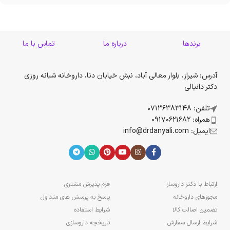
برندها
درباره ما
تماس با ما
آدرس: شیراز، بلوار معالی آباد، نبش خیابان دنا، داروخانه شبانه روزی
دکتر دانیالی
تلفن: 07136383148
همراه: 09170621682
ایمیل: info@drdanyali.com
ارتباط با دکتر داروساز
فرم پذیرش مشتری
مجوزهای داروخانه
پاسخ به پرسش های متداول
تضمین اصالت کالا
شرایط استفاده
شرایط ارسال سفارش
تاریخچه داروسازی