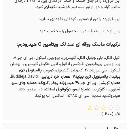
این فرآورده را در جای خشک و خنک، در دمای بین ۱۵ تا ۳۰ درجه‌ی
سانتی گراد و دور از نور مستقیم خورشید نگهداری کنید.
این فراورده را دور از دسترس کودکان نگهداری نمایید.
پس از هر بار مصرف، درب محصول را محکم ببندید.
ترکیبات ماسک ورقه ای ضد لک ویتامین C هیدرودرم:
اتیل الکل، پلی وینیل الکل، گلیسرین، پروپیلن گلیکول، پی ای جی۸،
پلی وینیل پیرولیدون، فنوکسی اتانول، اتیل هگزیل گلیسیرین، بوتیلن
گلیکول، پلی سوربات۲۰، کاپریلیل گلایکول، کربومر،
پالمیتویل تری
پپتید۱
،
پالمیتویل تری پپتید۷
،
عصاره خزه دریایی
، Buddleja Davidii،
عصاره آویشن
،
پی ای جی۴۰ هیدروژنه روغن کرچک
،
عصاره چای سبز
،
آسکوربیل گلوکزاید،
عصاره لیمو
،
توکوفریل استات
، دی سدیم ادتا،
هیدروکسید سدیم، سی آی ۱۵۹۸۵، اسانس، آب یونزدا.
0/5
(0 نظر)