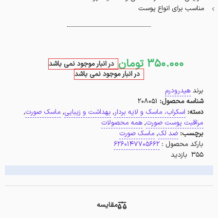
مناسب برای انواع پوست
350.000
تومان
در انبار موجود نمی باشد
در انبار موجود نمی باشد
برند
هیدرودرم
شناسه محصول:
208051
دسته:
اسکراب، ماسک و لایه بردار
,
بهداشت و زیبایی
,
ماسک صورت
,
مراقبت پوست صورت
,
همه محصولات
برچسب:
ضد لک
,
ماسک صورت
بارکد محصول :
6260147705662
355 بازدید
مقایسه