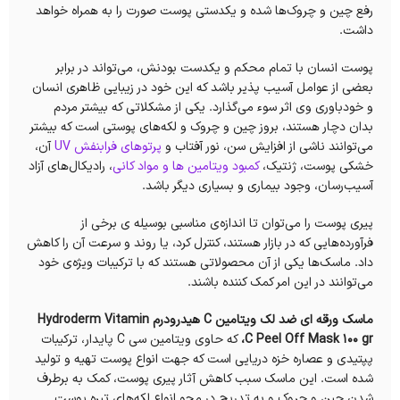
رفع چین و چروک‌ها شده و یکدستی پوست صورت را به همراه خواهد
داشت.
پوست انسان با تمام محکم و یکدست بودنش، می‌تواند در برابر
بعضی از عوامل آسیب پذیر باشد که این خود در زیبایی ظاهری انسان
و خودباوری وی اثر سوء می‌گذارد. یکی از مشکلاتی که بیشتر مردم
بدان دچار هستند، بروز چین و چروک و لکه‌های پوستی است که بیشتر
می‌توانند ناشی از افزایش سن، نور آفتاب و
پرتوهای فرابنفش UV
آن،
خشکی پوست، ژنتیک،
کمبود ویتامین ها و مواد کانی
، رادیکال‌های آزاد
آسیب‌رسان، وجود بیماری و بسیاری دیگر باشد.
پیری پوست را می‌توان تا اندازه‌ی مناسبی بوسیله ی برخی از
فرآورده‌هایی که در بازار هستند، کنترل کرد، یا روند و سرعت آن را کاهش
داد. ماسک‌ها یکی از آن محصولاتی هستند که با ترکیبات ویژه‌ی خود
می‌توانند در این امر کمک کننده باشند.
ماسک ورقه ای ضد لک ویتامین C هیدرودرم Hydroderm Vitamin
C Peel Off Mask 100 gr،
که حاوی ویتامین سی C پایدار، ترکیبات
پپتیدی و عصاره خزه دریایی است که جهت انواع پوست تهیه و تولید
شده است. این ماسک سبب کاهش آثار پیری پوست، کمک به برطرف
شدن چین و چروک و به تدریج در محو انواع لکه‌های تیره پوست