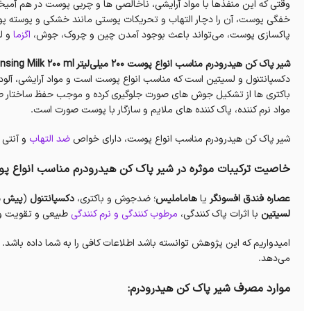
وقتی که این منفذها با مواد آرایشی، ناخالصی ها و چربی پوست در هم آمیخته
خفگی پوست، آن را دچار التهاب و تحریکات پوستی مانند خشکی و پوسته 
پاکسازی پوست، می‌تواند باعث بوجود آمدن چین و چروک، جوش،
اگزما
و ل
شیر پاک کن هیدرودرم مناسب انواع پوست ۲۰۰ میلی‌لیتر Hydroderm Herbal Cleansing Milk 200 ml
دکسپانتنول و لسیتین است که مناسب انواع پوست است و مواد آرایشی، آلود
باکتری ها از تشکیل جوش های صورت جلوگیری کرده و موجب حفظ ساختار طب
مواد نرم کننده، پاک کننده های ملایم و سازگار با پوست صورت است.
شیر پاک کن هیدرودرم مناسب انواع پوست، دارای خواص
ضد التهاب
و آنتی 
خاصیت ترکیبات موثره در شیر پاک کن هیدرودرم مناسب انواع پ
عصاره فندق افسونگر
یا
هاماملیس
؛ ضدجوش و باکتری،
دکسپانتنول
(
پیش سا
لسیتین
با اثرات پاک کنندگی،
مرطوب کنندگی و نرم کنندگی
طبیعی و تقویت و 
امیدواریم که این پژوهش توانسته باشد اطلاعات کافی را به شما داده باشد. دا
می‌دهد.
موارد مصرف شیر پاک کن هیدرودرم: