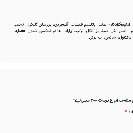
ید، ایزوهگزادکان، ستیل پتاسیم فسفات،
گلیسرین
، پروپیلن گلیکول، ترکیب
ین، اتیل الکل، ستئاریل الکل، ترکیب پارابن ها در فنوکسی اتانول،
عصاره
پانتنول
، اسانس، آب یونزدا.
اع پوست ۲۰۰ میلی‌لیتر”
*
اند