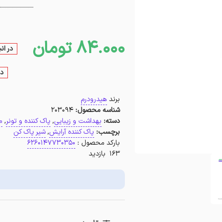
84.000
تومان
در ان
در
برند
هیدرودرم
شناسه محصول:
203094
دسته:
بهداشت و زیبایی
,
پاک کننده و تونر
,
م
برچسب:
پاک کننده آرایش
,
شیر پاک کن
بارکد محصول :
6260147730350
163 بازدید