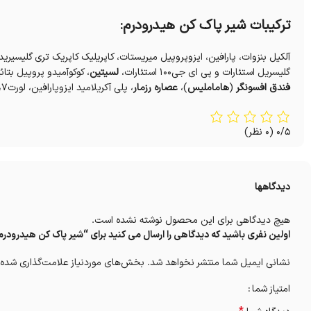
ترکیبات شیر پاک کن هیدرودرم:
آلکیل بنزوات، پارافین، ایزوپروپیل میریستات، کاپریلیک کاپریک تری گلیسیر
گلیسریل‌ استئارات و پی ای جی۱۰۰ استئارات،
لسیتین
، کوکوآمیدو پروپیل بتائ
فندق افسونگر
(
هاماملیس
)،
عصاره رزمار
، پلی آکریلامید ایزوپارافین، لورت۷،
0/5
(0 نظر)
دیدگاهها
هیچ دیدگاهی برای این محصول نوشته نشده است.
اولین نفری باشید که دیدگاهی را ارسال می کنید برای “شیر پاک کن هیدرودرم مناسب انو
نشانی ایمیل شما منتشر نخواهد شد.
بخش‌های موردنیاز علامت‌گذاری شده‌
امتیاز شما