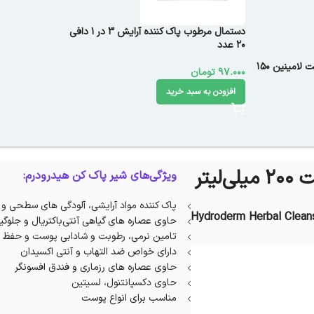
دستمال مرطوب پاک کننده آرایش 3 در 1 دافی
20 عدد
شیر پاک کن مناسب انواع پوست لامینین 150
97.000
تومان
افزودن به سبد خرید
یتر
ویژگی‌های شیر پاک کن هیدرودرم:
پاک کننده مواد آرایشی، آلودگی های سطحی 
Hydroderm Herbal Cleans
حاوی عصاره های گیاهی آنتی‌باکتریال و جلوگ
تامین نرمی، رطوبت و شادابی پوست و حفظ س
دارای خواص ضد التهاب و آنتی اکسیدان
حاوی عصاره های رزماری و فندق افسونگر
حاوی دکسپانتنول، لسیتین
مناسب برای انواع پوست