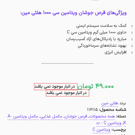
ویژگی‌های قرص جوشان ویتامین سی 1000 هلثی مین:
کمک به سلامت سیستم ایمنی
حاوی 1000 میلی گرم ویتامین سی C
مبارزه با رادیکال‌های آزاد آسیب‌رسان
بهبود نشانه‌های سرماخوردگی
افزایش انرژی
49.000
تومان
در انبار موجود نمی باشد
در انبار موجود نمی باشد
برند
هلثی مین
شناسه محصول:
116115
دسته:
همه محصولات
,
قرص جوشان
,
مکمل غذایی
,
مکمل ویتامین A-
K
,
ویتامین C - ث
برچسب:
ویتامین C