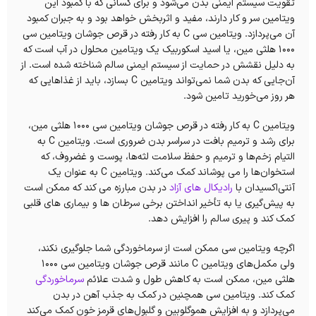
تقویت سیستم ایمنی بدن می‌شود و برای کسانی که با کمبود این
ویتامین سر و کار دارند، مفید و اثربخش خواهد بود و به جبران کمبود
آن می‌پردازد. ویتامین سی C به کار رفته در قرص جوشان ویتامین سی
1000 هلثی مین، یا اسید اسکوربیک یک ویتامین محلول در آب است که
به دلیل نقشش در حمایت از سیستم ایمنی سالم شناخته شده است. از
آن‌جایی که بدن شما نمی‌تواند ویتامین C بسازد، باید از غذاهایی که
هر روز می‌خورید تامین شود.
ویتامین C به کار رفته در قرص جوشان ویتامین سی 1000 هلثی مین،
برای رشد و ترمیم بافت در سراسر بدن ضروری است. ویتامین C به
التیام زخم‌ها و ترمیم و حفظ سلامت لثه‌ها، پوست و غضروف، که
استخوان‌ها را می پوشاند کمک می‌کند. ویتامین C به عنوان یک
آنتی‌اکسیدان با
رادیکال های آزاد
در بدن مبارزه می کند که ممکن است
به پیش‌گیری‌ یا به تأخیر انداختن برخی سرطان ها و بیماری های قلبی
کمک کند و پیری سالم را افزایش دهد.
اگرچه ویتامین سی ممکن است از سرماخوردگی شما جلوگیری نکند،
ولی مکمل‌های ویتامین C مانند قرص جوشان ویتامین سی 1000
هلثی مین، ممکن است به کاهش طول و شدت علائم
سرماخوردگی
کمک کند. ویتامین‌ سی همچنین در کمک به جذب آهن در بدن
می‌پردازد و به افزایش هموگلوبین و گلبول‌های قرمز خون کمک می‌کند