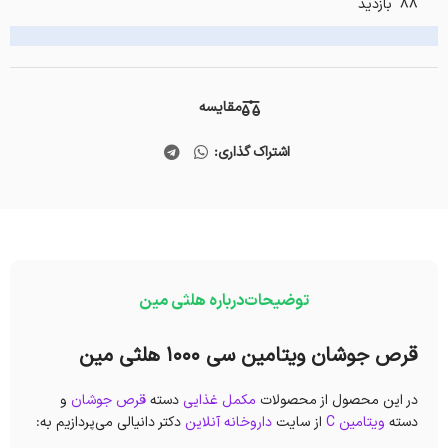
88 بازدید
مقایسه
اشتراک گذاری:
توضیحات
درباره هلثی مین
قرص جوشان ویتامین سی 1000 هلثی مین
در این محصول از محصولات
مکمل غذایی
دسته
قرص جوشان
و
دسته
ویتامین C
از سایت
داروخانه آنلاین
دکتر دانیالی می‌پردازیم به: