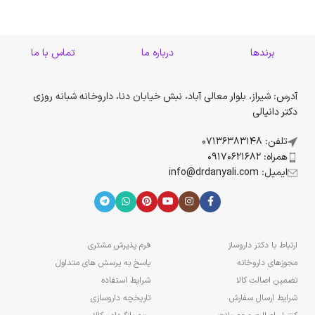
برندها
درباره ما
تماس با ما
آدرس: شیراز، بلوار معالی آباد، نبش خیابان دنا، داروخانه شبانه روزی
دکتر دانیالی
تلفن: 07136383148
همراه: 09170621682
ایمیل: info@drdanyali.com
ارتباط با دکتر داروساز
فرم پذیرش مشتری
مجوزهای داروخانه
پاسخ به پرسش های متداول
تضمین اصالت کالا
شرایط استفاده
شرایط ارسال سفارش
تاریخچه داروسازی