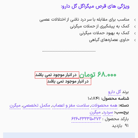
ویژگی های قرص میگراگل گل دارو:
مناسب برای مقابله با سر درد ناشی از اختلالات عصبی
کمک به پیشگیری از حملات میگرنی
کمک به بهبود حملات میگرنی
حاوی عصاره‌های گیاهی
68.000
تومان
در انبار موجود نمی باشد
در انبار موجود نمی باشد
برند
گل دارو
شناسه محصول:
101841
دسته:
همه محصولات
,
سلامت مغز و اعصاب
,
مکمل تخصصی
,
میگرن
برچسب:
سردرد
,
میگرن
بارکد محصول :
6260232350272
91 بازدید