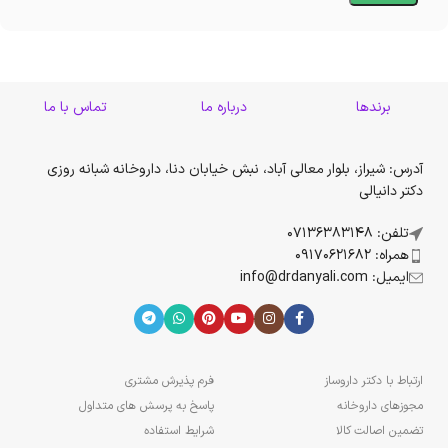
برندها
درباره ما
تماس با ما
آدرس: شیراز، بلوار معالی آباد، نبش خیابان دنا، داروخانه شبانه روزی
دکتر دانیالی
تلفن: 07136383148
همراه: 09170621682
ایمیل: info@drdanyali.com
ارتباط با دکتر داروساز
فرم پذیرش مشتری
مجوزهای داروخانه
پاسخ به پرسش های متداول
تضمین اصالت کالا
شرایط استفاده