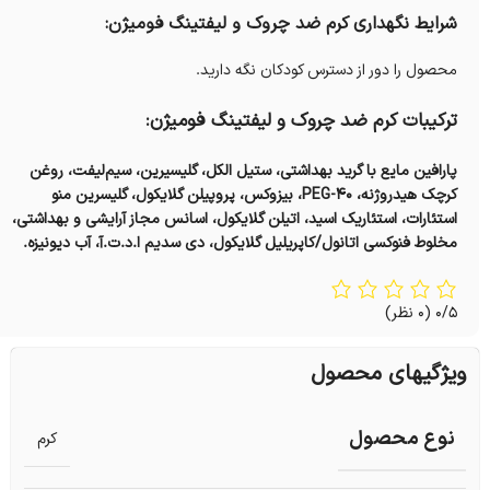
شرایط نگهداری کرم ضد چروک و لیفتینگ فومیژن:
محصول را دور از دسترس کودکان نگه دارید.
ترکیبات کرم ضد چروک و لیفتینگ فومیژن:
پارافین مایع با گرید بهداشتی، ستیل الکل، گلیسیرین، سیم‌لیفت، روغن
کرچک هیدروژنه، PEG-40، بیزوکس، پروپیلن گلایکول، گلیسرین منو
استئارات، استئاریک اسید، اتیلن گلایکول، اسانس مجاز آرایشی و بهداشتی،
مخلوط فنوکسی اتانول/کاپریلیل گلایکول، دی سدیم ا.د.ت.آ، آب دیونیزه.
0/5
(0 نظر)
ویژگیهای محصول
نوع محصول
کرم