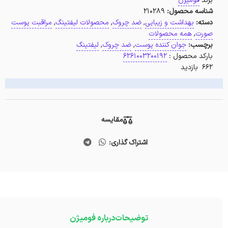
برند
فومیژن
شناسه محصول:
210289
دسته:
بهداشت و زیبایی
,
ضد چروک
,
محصولات لیفتینگ
,
مراقبت پوست
صورت
,
همه محصولات
برچسب:
جوان کننده پوست
,
ضد چروک
,
لیفتینگ
بارکد محصول :
6261003200192
662 بازدید
مقایسه
اشتراک گذاری:
توضیحات
درباره فومیژن