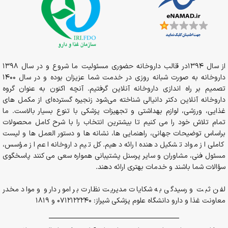
از سال 1394در قالب داروخانه حضوری مسئولیت ما شروع و در سال 1398
داروخانه به صورت شبانه روزی در خدمت شما عزیزان بوده و در سال 1400
تصمیم بر راه اندازی داروخانه آنلاین گرفتیم. آنچه اکنون به عنوان گروه
داروخانه آنلاین دکتر دانیالی شناخته می‌شود زنجیره گسترده‌ای از مکمل های
غذایی، ورزشی، لوازم بهداشتی و تجهیزات پزشکی با تنوع بسیار بالاست. ما
تمام تلاش خود را می کنیم تا بیشترین انتخاب را با شرح کامل محصولات
براساس توضیحات جهانی، راهنمایی ها، نشانه ها و دستور العمل ها و لیست
کاملی از مواد تشکیل دهنده ارائه دهیم. کل تیم داروخانه اعم از مؤسس،
مسئول فنی، مشاوران و سایر پرسنل پشتیبانی همواره سعی می کنند پاسخگوی
سؤالات شما باشند و خدمات بهتری ارائه دهند.
لفن ثبت و رسیدگی به شکایات مدیریت نظارت بر امور دارو و مواد مخدر
معاونت غذا و دارو دانشگاه علوم پزشکی شیراز: 0712122240 و 1819