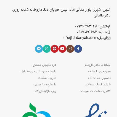
آدرس: شیراز، بلوار معالی آباد، نبش خیابان دنا، داروخانه شبانه روزی
دکتر دانیالی
تلفن: 07136383148
همراه: 09170621682
ایمیل: info@drdanyali.com
ارتباط با دکتر داروساز
فرم پذیرش مشتری
مجوزهای داروخانه
پاسخ به پرسش های متداول
تضمین اصالت کالا
شرایط استفاده
شرایط ارسال سفارش
تاریخچه داروسازی
کنترل اصالت محصولات
رویه بازگردادن کالا