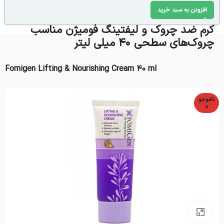
افزودن به سبد خرید
کرم ضد چروک و لیفتینگ فومیژن مناسب
چروک‌های سطحی 40 میلی لیتر
Fomigen Lifting & Nourishing Cream 40 ml
ناموجو
د
بزرگنمایی تصویر