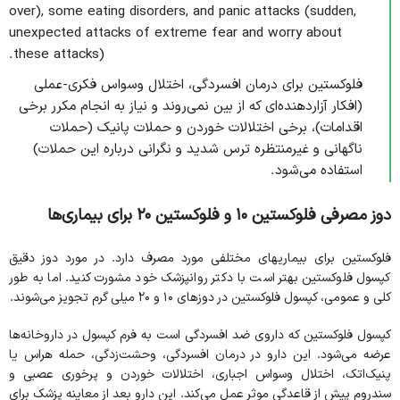
over), some eating disorders, and panic attacks (sudden,
unexpected attacks of extreme fear and worry about
these attacks).
فلوکستین برای درمان افسردگی، اختلال وسواس فکری-عملی
(افکار آزاردهنده‌ای که از بین نمی‌روند و نیاز به انجام مکرر برخی
اقدامات)، برخی اختلالات خوردن و حملات پانیک (حملات
ناگهانی و غیرمنتظره ترس شدید و نگرانی درباره این حملات)
استفاده می‌شود.
دوز مصرفی فلوکستین ۱۰ و فلوکستین ۲۰ برای بیماری‌ها
فلوکستین برای بیماریهای مختلفی مورد مصرف دارد. در مورد دوز دقیق
کپسول فلوکستین بهتر است با دکتر روانپزشک خود مشورت کنید. اما به طور
کلی و عمومی، کپسول فلوکستین در دوزهای ۱۰ و ۲۰ میلی گرم تجویز می‌شوند.
کپسول فلوکستین که داروی ضد ‌افسردگی است به‌ فرم کپسول در داروخانه‌ها
عرضه می‌شود. این دارو در درمان افسردگی، وحشت‌زدگی، حمله هراس یا
پنیک‌اتک، اختلال وسواس اجباری، اختلالات خوردن و پرخوری عصبی و
سندروم پیش از قاعدگی موثر عمل می‌کند. این دارو بعد از معاینه پزشک برای