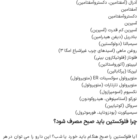
آدرال (آمفتامین، دکستروآمفتامین)
آمفتامین
دکستروآمفتامین
آسپرین
آسپرین کم قدرت (آسپرین)
بنادریل (دیفن هیدرامین)
سیمبالتا (دولوکستین)
روغن ماهی (اسیدهای چرب غیراشباع امگا ۳)
فلوناز (فلوتیکازون بینی)
لیپیتور (آتورواستاتین)
لیریکا (پرگابالین)
متوپرولول سوکسینات ER (متوپرولول)
متوپرولول تارتارات (متوپرولول)
نکسیوم (اسومپرازول)
نورکو (استامینوفن، هیدروکودون)
سروکل (کوتیاپین)
سیمبیکورت (بودزوناید، فورموترول)
چرا فلوکستین باید صبح مصرف شود؟
آیا فلوکستین را صبح هنگام باید خورد یا شب؟ این دارو را می توان در هر