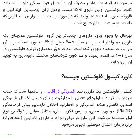
می‌شود که البته به مقادیر مصرف آن و تحمل فرد بستگی دارد. البته باید
گفت، فلوکستین اولین داروی SSRI نیست و قبل از آن، زیملیدین، ایندالپین و
فلووکسامین ساخته شده بودند، که دو مورد اول به علت عوارض نامطلوبی که
داشتند به سرعت از بازار خارج شدند.
بهرحال با وجود ورود داروهای جدیدتر این گروه، فلوکستین همچنان یک
داروی پرطرفدار است و در سال ۲۰۰۷ بیش از ۲۲ میلیون نسخه برای آن
در ایالات متحده تجویز شده‌است. مدت حق انحصاری تولید فلوکستین در
سال ۲۰۰۱ به اتمام رسیده و هم‌اکنون شرکت‌های مختلف داروسازی به تولید
آن می‌پردازند.
کاربرد کپسول فلوکستین چیست؟
کپسول فلوکستین یک داروی ضد
افسردگی در آقایان
و خانمها است که جذب
سروتونین توسط سلول‌های عصبی را مهار کرده و برای درمان اختلال افسردگی
اساسی، کاهش علائم افسردگی و اضطراب، اختلال نارسایی پیش از قاعدگی
(PMDD)، پرخوری عصبی، وسواس فکری-عملی، اختلال هراس و دوقطبی نوع
اول استفاده می‌شود. این دارو در برخی موارد با داروی الانزاپین (Zyprexa)
برای درمان اختلال دوقطبی تجویز می‌شود.