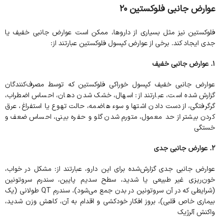
عوارض جانبی فلوکستین 20
فلوکستین نیز مثل بسیاری از داروها، ممکن است عوارض جانبی خفیف یا
جدی ایجاد کند. برخی از عوارض کپسول فلوکستین عبارتند از:
۱
.
عوارض جانبی خفیف
عوارض جانبی خفیف کپسول خوراکی فلوکستین که توسط مصرف‌کنندگان
گزارش شده است، عبارتند از: اسهال، خشک شدن دهان، احساس اضطراب،
گرگرفتگی، از دست دادن اشتها و سوء هاضمه، حالت تهوع یا استفراغ، عرق
کردن بیشتر از حد معمول، متورم شدن گلو و حفره بینی، احساس ضعف و
خستگی
۲
.
عوارض جانبی جدی
عوارض جانبی جدی گزارش‌شده برای این دارو، عبارتند از: مشکل در خواب،
خون‌ریزی غیر طبیعی یا شدید، سطح سدیم پایین، سندرم سروتونین
(شرایطی که در آن سروتونین در بدن جمع می‌شود)، سندرم QT طولانی (یک
بیماری خاص قلبی)، بروز افکار خودکشی و اقدام به آن، کاهش وزن شدید،
واکنش آلرژیک