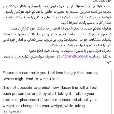
خودداری کنید.
اغلب افراد پس از مصرف اولین دوز داروی ضد افسردگی، افکار خودکشی را
تجربه می‌کنند؛ بنابراین نسبت به تغییرات خلقی یا علائم خود هوشیار باشید.
فلوکستین می‌تواند قضاوت، تفکر یا مهارت‌های حرکتی را مختل کند؛ بنابراین
هنگام کار با ماشین‌آلات احتیاط کنید.
هرگونه علائم جدید یا بدتر شدن نشانه‌ها را به پزشک خود گزارش دهید.
در صورت ایجاد علائمی مانند تغییر خلق و خو یا رفتار، اضطراب، حملات
پانیک، مشکلات خواب، تحریک‌پذیری، بی‌قراری، بیش‌فعالی و افکار خودکشی
دارو را قطع کرده و فورا به پزشک مراجعه کنید.
مصرف فلوکستین را بدون مشورت با پزشک خود قطع نکنید.
به نقل از سایت
youngminds.org.uk
مصرف فلوکستین اثرات زیر را بر بدن
دارد:
Fluoxetine can make you feel less hungry than normal,
which might lead to weight loss.
It is not possible to predict how fluoxetine will affect
each person before they start taking it. Talk to your
doctor or pharmacist if you are concerned about your
weight, or changes to your weight, while taking
fluoxetine.