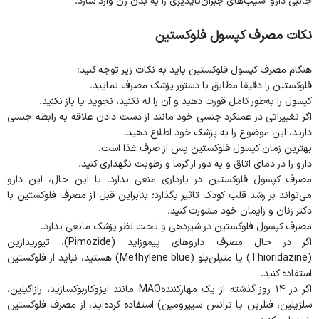
جانبی دارو آسیب‌های جبران‌ناپذیری را به بدن زن وارد سازد.
نکات مصرف کپسول فلوکستین
هنگام مصرف کپسول فلوکستین باید به نکات زیر توجه کنید:
فلوکستین را دقیقا مطابق با دستور پزشک مصرف نمایید.
کپسول را به‌طور کامل قورت دهید و آن را له نکنید، نجوید یا باز نکنید.
اگر تغییراتی در عملکرد جنسی خود مانند از دست دادن علاقه به رابطه جنسی
دارید، این موضوع را به پزشک خود اطلاع دهید.
بهترین زمان کپسول فلوکستین پس از صرف غذا است.
دارو را در دمای اتاق و به دور از گرما و رطوبت نگهداری کنید.
مصرف کپسول فلوکستین در بارداری منعی ندارد. با این حال، این دارو
می‌تواند بر رشد قلب کودک تاثیر بگذارد؛ بنابراین قبل از مصرف فلوکستین با
دکتر زنان و زایمان خود مشورت کنید.
مصرف کپسول فلوکستین در شیردهی و تحت نظر پزشک مانعی ندارد.
اگر در حال مصرف داروهای پیموزاید (Pimozide)، تیوریدازین
(Thioridazine) یا متیلن‌بلو (Methylene blue) هستید، نباید از فلوکستین
استفاده کنید.
اگر در ۱۴ روز گذشته از یک مهارکنندهMAO مانند ایزوکاربوکسازید، رازاگیلین،
سلژیلین، فنلزین یا ترانس سیپرومین) استفاده کرده‌اید، از مصرف فلوکستین