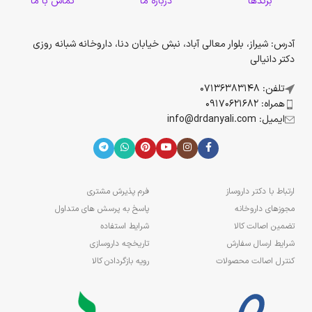
برندها
درباره ما
تماس با ما
آدرس: شیراز، بلوار معالی آباد، نبش خیابان دنا، داروخانه شبانه روزی
دکتر دانیالی
تلفن: 07136383148
همراه: 09170621682
ایمیل: info@drdanyali.com
ارتباط با دکتر داروساز
فرم پذیرش مشتری
مجوزهای داروخانه
پاسخ به پرسش های متداول
تضمین اصالت کالا
شرایط استفاده
شرایط ارسال سفارش
تاریخچه داروسازی
کنترل اصالت محصولات
رویه بازگردادن کالا