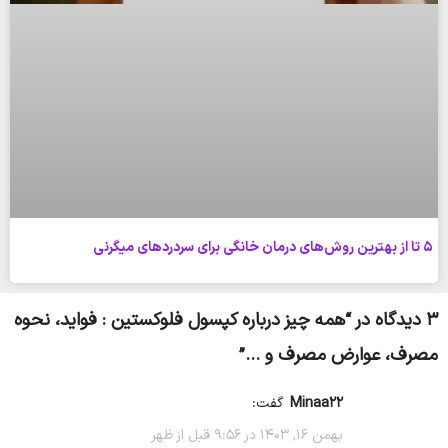
5 تا از بهترین روش‌های درمان خانگی برای سردردهای میگرنی
3 دیدگاه در “
همه چیز درباره کپسول فلوکستین : فواید، نحوه
مصرف، عوارض مصرف و …
”
minaa22
گفت:
بهمن 16, 1403 در 9:56 قبل از ظهر