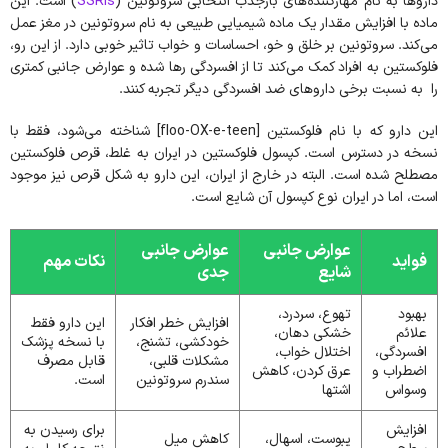
داروها به نام مهارکننده‌های بازجذب انتخابی سروتونین (
SSRIs
) است. این
ماده با افزایش مقدار یک ماده شیمیایی طبیعی به نام سروتونین در مغز عمل
می‌کند. سروتونین بر خلق و خو، احساسات و خواب تاثیر خوبی دارد. از این رو،
فلوکستین به افراد کمک می‌کند تا از افسردگی رها شده و عوارض جانبی کمتری
را به نسبت برخی داروهای ضد افسردگی دیگر تجربه کنند.
این دارو که با نام فلوکستین [floo-OX-e-teen] شناخته می‌شود، فقط با
نسخه در دسترس است. کپسول فلوکستین در ایران به غلط، قرص فلوکستین
مصطلح شده است. البته در خارج از ایران، این دارو به شکل قرص نیز موجود
است، اما در ایران نوع کپسول آن شایع است.
عوارض جانبی
عوارض جانبی
فواید
نکات مهم
شایع
جدی
بهبود
تهوع، سردرد،
افزایش خطر افکار
این دارو فقط
علائم
خشکی دهان،
خودکشی، تشنج،
با نسخه پزشک
افسردگی،
اختلال خواب،
مشکلات قلبی،
قابل مصرف
اضطراب و
عرق کردن، کاهش
سندرم سروتونین
است.
وسواس
اشتها
افزایش
برای رسیدن به
یبوست، اسهال،
کاهش میل