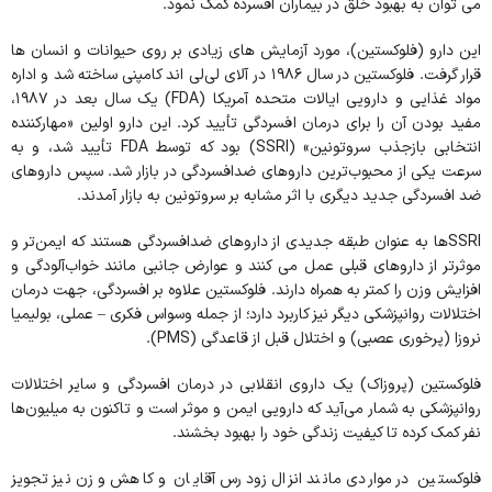
می توان به بهبود خلق در بیماران افسرده کمک نمود.
این دارو (فلوکستین)، مورد آزمایش های زیادی بر روی حیوانات و انسان ها
قرار گرفت. فلوکستین در سال ۱۹۸۶ در آلای لی‌لی اند کامپنی ساخته شد و اداره
مواد غذایی و دارویی ایالات متحده آمریکا (FDA) یک سال بعد در ۱۹۸۷،
مفید بودن آن را برای درمان افسردگی تأیید کرد. این دارو اولین «مهارکننده
انتخابی بازجذب سروتونین» (SSRI) بود که توسط FDA تأیید شد، و به
سرعت یکی از محبوب‌ترین داروهای ضدافسردگی در بازار شد. سپس داروهای
ضد افسردگی جدید دیگری با اثر مشابه بر سروتونین به بازار آمدند.
SSRIها به عنوان طبقه جدیدی از داروهای ضدافسردگی هستند که ایمن‌تر و
موثرتر از داروهای قبلی عمل می کنند و عوارض جانبی مانند خواب‌آلودگی و
افزایش وزن را کمتر به همراه دارند. فلوکستین علاوه بر افسردگی، جهت درمان
اختلالات روانپزشکی دیگر نیز کاربرد دارد؛ از جمله وسواس فکری – عملی، بولیمیا
نروزا (پرخوری عصبی) و اختلال قبل از قاعدگی (PMS).
فلوکستین (پروزاک) یک داروی انقلابی در درمان افسردگی و سایر اختلالات
روانپزشکی به شمار می‌آید که دارویی ایمن و موثر است و تاکنون به میلیون‌ها
نفر کمک کرده تا کیفیت زندگی خود را بهبود بخشند.
فلوکستین در مواردی مانند انزال زودرس آقایان و کاهش وزن نیز تجویز