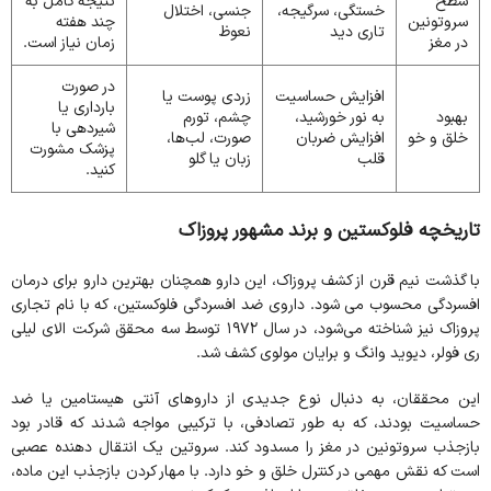
سطح
نتیجه کامل به
خستگی، سرگیجه،
جنسی، اختلال
سروتونین
چند هفته
تاری دید
نعوظ
در مغز
زمان نیاز است.
در صورت
افزایش حساسیت
زردی پوست یا
بارداری یا
بهبود
به نور خورشید،
چشم، تورم
شیردهی با
خلق و خو
افزایش ضربان
صورت، لب‌ها،
پزشک مشورت
قلب
زبان یا گلو
کنید.
تاریخچه فلوکستین و برند مشهور پروزاک
با گذشت نیم قرن از کشف پروزاک، این دارو همچنان بهترین دارو برای درمان
افسردگی محسوب می شود. داروی ضد افسردگی فلوکستین، که با نام تجاری
پروزاک نیز شناخته می‌شود، در سال ۱۹۷۲ توسط سه محقق شرکت الای لیلی
ری فولر، دیوید وانگ و برایان مولوی کشف شد.
این محققان، به دنبال نوع جدیدی از داروهای آنتی هیستامین یا ضد
حساسیت بودند، که به طور تصادفی، با ترکیبی مواجه شدند که قادر بود
بازجذب سروتونین در مغز را مسدود کند. سروتین یک انتقال دهنده عصبی
است که نقش مهمی در کنترل خلق و خو دارد. با مهار کردن بازجذب این ماده،