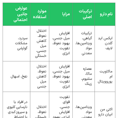
عوارض
ترکیبات
موارد
نام دارو
مزایا
جانبی
اصلی
استفاده
احتمالی
اختلال
ترکیبات
افزایش
نعوظ،
ایکس اید
گیاهی،
میل جنسی،
سردرد،
کاهش
گلدن
ویتامین‌ها،
بهبود نعوظ،
مشکلات
میل
لایف
مواد
تقویت
گوارشی
جنسی،
معدنی
انرژی
خستگی
افزایش
اختلال
عصاره
ماکاویت
میل جنسی،
نعوظ،
ماکا،
ام
بهبود نعوظ،
کاهش
نفخ، اسهال
سلنیوم،
یوروویتال
تقویت
میل
زینک
انرژی
جنسی
تقویت
قوای
در افراد با
ویتامین‌ها،
جنسی،
اختلال
نارسایی کلیوی
اکتی من
مواد
افزایش
نعوظ،
و سیروز کبدی
ابیان دارو
معدنی
انرژی، بهبود
خستگی
با احتیاط