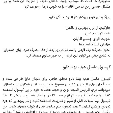
استروئید ها است که موجب بهبود اختلال نعوظ و تقویت آن شده و این
مشکل جنسی رایج در بین آقایان را به خوبی درمان خواهد کرد.
ویژگی‌های قرص روکش‌دار آفرودیت گل دارو:
جلوگیری از انزال زودرس و ناقص
رفع ناتوانی جنسی
تقویت قوای جنسی آقایان
افزایش تعداد اسپرم‌ها
نحوه مصرف: یک قرص را سه بار در روز بعد از غذا مصرف کنید. برای دستیابی
به نتایج بهتر، می‌توان این قرص را به طور مداوم مصرف کرد.
کپسول ماسل هرب بهتا دارو
کپسول ماسل هرب بهتا دارو به‌طور خاص برای مردان بالغ طراحی شده و
مصرف آن برای افراد زیر ۱۸ سال ممنوع است. معمولا ورزشکاران و بدنسازان
می‌توانند برای افزایش قدرت توان و حجم عضلات خود از این کپسول استفاده
کنند. برای نتیجه گیری بهتر لازم است تا در روزهای فعالیت ورزشی ۲ عدد
کپسول نیم ساعت قبل از شروع تمرینات استفاده کنید و در روزهایی که فرد
تمرین ورزشی ندارد، ۲ عدد کپسول نیم ساعت قبل از خواب مصرف شود. این
مکمل پری هورمون به تحریک هورمون‌های مردانه و افزایش ترشح آن‌ها نیز