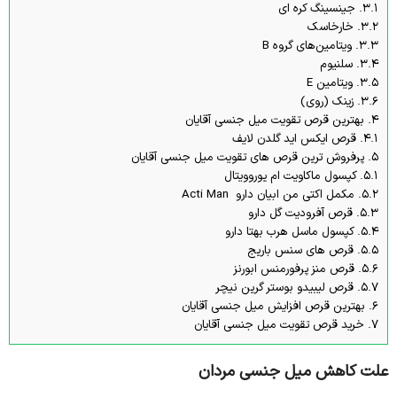
3.1.
جینسینگ کره ای
3.2.
خارخاسک
3.3.
ویتامین‌های گروه B
3.4.
سلنیوم
3.5.
ویتامین E
3.6.
زینک (روی)
4.
بهترین قرص تقویت میل جنسی آقایان
4.1.
قرص ایکس اید گلدن لایف
5.
پرفروش ترین قرص های تقویت میل جنسی آقایان
5.1.
کپسول ماکاویت ام یوروویتال
5.2.
مکمل اکتی من ابیان دارو Acti Man
5.3.
قرص آفرودیت گل دارو
5.4.
کپسول ماسل هرب بهتا دارو
5.5.
قرص ‌های سنس باریج
5.6.
قرص منز پرفورمنس ابورنز
5.7.
قرص لیبیدو بوستر گرین نیچر
6.
بهترین قرص افزایش میل جنسی آقایان
7.
خرید قرص تقویت میل جنسی آقایان
علت کاهش میل جنسی مردان