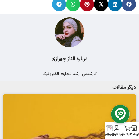
درباره الناز چهرازی
کارشناس ارشد تجارت الکترونیک
دیگر مقالات
روشگاه
سبد خرید
حساب کاربری من
مجله پزشکی