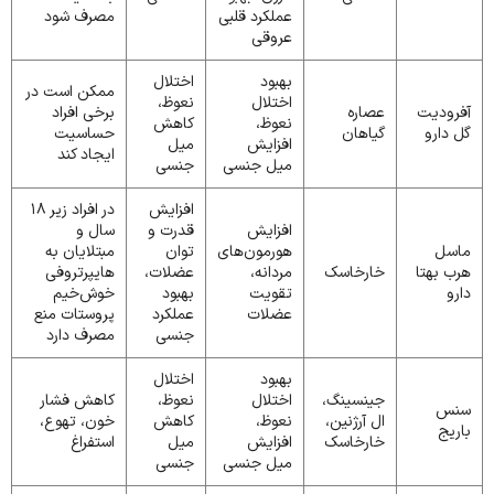
عملکرد قلبی
مصرف شود
عروقی
بهبود
اختلال
ممکن است در
اختلال
نعوظ،
آفرودیت
عصاره
برخی افراد
نعوظ،
کاهش
گل دارو
گیاهان
حساسیت
افزایش
میل
ایجاد کند
میل جنسی
جنسی
افزایش
در افراد زیر 18
افزایش
قدرت و
سال و
ماسل
هورمون‌های
توان
مبتلایان به
هرب بهتا
خارخاسک
مردانه،
عضلات،
هایپرتروفی
دارو
تقویت
بهبود
خوش‌خیم
عضلات
عملکرد
پروستات منع
جنسی
مصرف دارد
بهبود
اختلال
جینسینگ،
اختلال
نعوظ،
کاهش فشار
سنس
ال آرژنین،
نعوظ،
کاهش
خون، تهوع،
باریج
خارخاسک
افزایش
میل
استفراغ
میل جنسی
جنسی