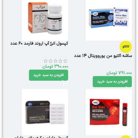
کپسول انرژ آپ اروند فارمد 60 عدد
کاکائو
ساشه اکتیو من یوروویتال 14 عدد
390.000
تومان
791.000
تومان
افزودن به سبد خرید
افزودن به سبد خرید