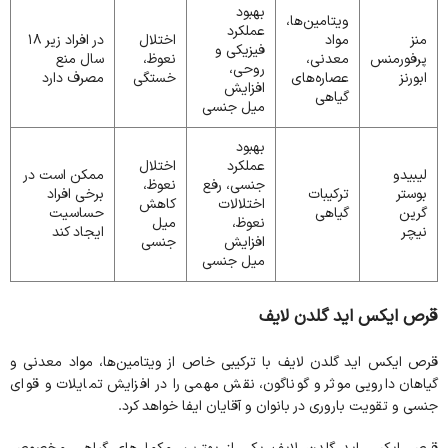
بهبود
ویتامین‌ها،
عملکرد
منز
مواد
اختلال
در افراد زیر 18
فیزیکی و
پرفورمنس
معدنی،
نعوظ،
سال منع
روحی،
ابورنز
عصاره‌های
خستگی
مصرف دارد
افزایش
گیاهی
میل جنسی
بهبود
عملکرد
اختلال
لیبیدو
ممکن است در
جنسی، رفع
نعوظ،
بوستر
ترکیبات
برخی افراد
اختلالات
کاهش
گرین
گیاهی
حساسیت
نعوظ،
میل
نیچر
ایجاد کند
افزایش
جنسی
میل جنسی
قرص ایکس اید گلدن لایف
قرص ایکس اید گلدن لایف با ترکیبی خاص از ویتامین‌ها، مواد معدنی و
گیاهان دارویی موثر و گوناگون، نقش مهمی را در افزایش تمایلات و قوای
جنسی و تقویت باروری در بانوان و آقایان ایفا خواهد کرد.