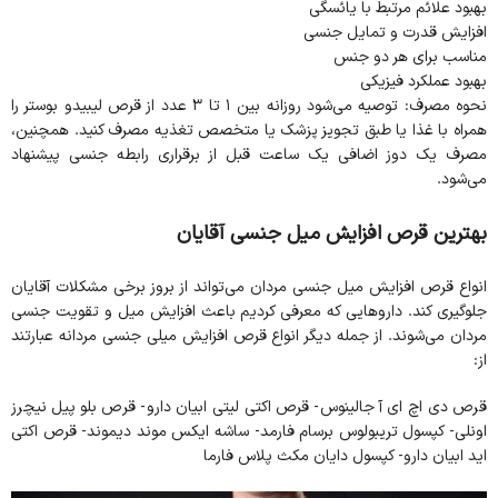
بهبود علائم مرتبط با یائسگی
افزایش قدرت و تمایل جنسی
مناسب برای هر دو جنس
بهبود عملکرد فیزیکی
نحوه مصرف: توصیه می‌شود روزانه بین ۱ تا ۳ عدد از قرص لیبیدو بوستر را
همراه با غذا یا طبق تجویز پزشک یا متخصص تغذیه مصرف کنید. همچنین،
مصرف یک دوز اضافی یک ساعت قبل از برقراری رابطه جنسی پیشنهاد
می‌شود.
بهترین قرص افزایش میل جنسی آقایان
انواع قرص افزایش میل جنسی مردان می‌تواند از بروز برخی مشکلات آقایان
جلوگیری کند. داروهایی که معرفی کردیم باعث افزایش میل و تقویت جنسی
مردان می‌شوند. از جمله دیگر انواع قرص افزایش میلی جنسی مردانه عبارتند
از:
قرص دی اچ ای آ جالینوس- قرص اکتی لیتی ابیان دارو- قرص بلو پیل نیچرز
اونلی- کپسول تریبولوس برسام فارمد- ساشه ایکس موند دیموند- قرص اکتی
اید ابیان دارو- کپسول دایان مکث پلاس فارما