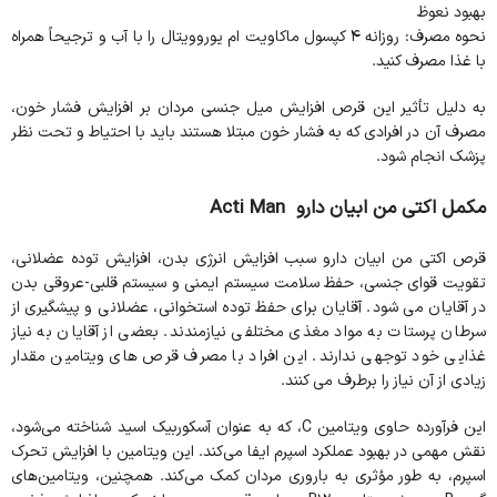
بهبود نعوظ
نحوه مصرف: روزانه ۴ کپسول ماکاویت ام یوروویتال را با آب و ترجیحاً همراه
با غذا مصرف کنید.
به دلیل تأثیر این قرص افزایش میل جنسی مردان بر افزایش فشار خون،
مصرف آن در افرادی که به فشار خون مبتلا هستند باید با احتیاط و تحت نظر
پزشک انجام شود.
مکمل اکتی من ابیان دارو Acti Man
قرص اکتی من ابیان دارو سبب افزایش انرژی بدن، افزایش توده عضلانی،
تقویت قوای جنسی، حفظ سلامت سیستم ایمنی و سیستم قلبی-عروقی بدن
در آقایان می شود. آقایان برای حفظ توده استخوانی، عضلانی و پیشگیری از
سرطان پرستات به مواد مغذی مختلفی نیازمندند. بعضی از آقایان به نیاز
غذایی خود توجهی ندارند. این افراد با مصرف قرص های ویتامین مقدار
زیادی از آن نیاز را برطرف می کنند.
این فرآورده حاوی ویتامین C، که به عنوان آسکوربیک اسید شناخته می‌شود،
نقش مهمی در بهبود عملکرد اسپرم ایفا می‌کند. این ویتامین با افزایش تحرک
اسپرم، به طور مؤثری به باروری مردان کمک می‌کند. همچنین، ویتامین‌های