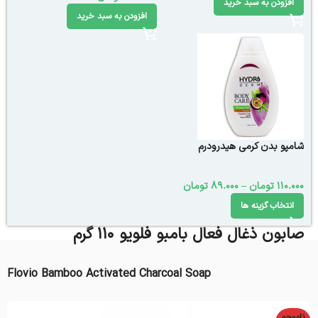
افزودن به سبد خرید
افزودن به سبد خرید
شامپو بدن کرمی هیدرودرم
110.000
تومان
–
89.000
تومان
انتخاب گزینه ها
صابون ذغال فعال بامبو فلویو 110 گرم
Flovio Bamboo Activated Charcoal Soap
ناموجو