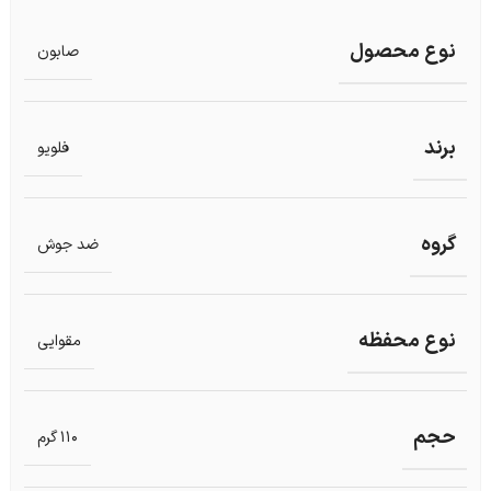
نوع محصول
صابون
برند
فلویو
گروه
ضد جوش
نوع محفظه
مقوایی
حجم
110 گرم