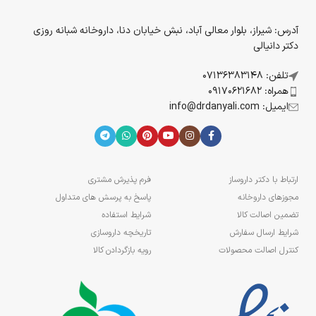
آدرس: شیراز، بلوار معالی آباد، نبش خیابان دنا، داروخانه شبانه روزی
دکتر دانیالی
تلفن: 07136383148
همراه: 09170621682
ایمیل: info@drdanyali.com
ارتباط با دکتر داروساز
فرم پذیرش مشتری
مجوزهای داروخانه
پاسخ به پرسش های متداول
تضمین اصالت کالا
شرایط استفاده
شرایط ارسال سفارش
تاریخچه داروسازی
کنترل اصالت محصولات
رویه بازگردادن کالا