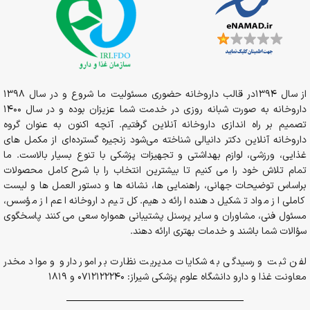
از سال 1394در قالب داروخانه حضوری مسئولیت ما شروع و در سال 1398
داروخانه به صورت شبانه روزی در خدمت شما عزیزان بوده و در سال 1400
تصمیم بر راه اندازی داروخانه آنلاین گرفتیم. آنچه اکنون به عنوان گروه
داروخانه آنلاین دکتر دانیالی شناخته می‌شود زنجیره گسترده‌ای از مکمل های
غذایی، ورزشی، لوازم بهداشتی و تجهیزات پزشکی با تنوع بسیار بالاست. ما
تمام تلاش خود را می کنیم تا بیشترین انتخاب را با شرح کامل محصولات
براساس توضیحات جهانی، راهنمایی ها، نشانه ها و دستور العمل ها و لیست
کاملی از مواد تشکیل دهنده ارائه دهیم. کل تیم داروخانه اعم از مؤسس،
مسئول فنی، مشاوران و سایر پرسنل پشتیبانی همواره سعی می کنند پاسخگوی
سؤالات شما باشند و خدمات بهتری ارائه دهند.
لفن ثبت و رسیدگی به شکایات مدیریت نظارت بر امور دارو و مواد مخدر
معاونت غذا و دارو دانشگاه علوم پزشکی شیراز: 0712122240 و 1819