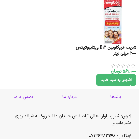
شربت فروگلوبین B12 ویتابیوتیکس
۲۰۰ میلی لیتر
561.000
تومان
افزودن به سبد خرید
برندها
درباره ما
تماس با ما
آدرس: شیراز، بلوار معالی آباد، نبش خیابان دنا، داروخانه شبانه روزی
دکتر دانیالی
تلفن: 07136383148