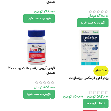
عددی
766.000
تومان
528.000
تومان
افزودن به سبد خرید
افزودن به سبد خرید
قرص آیرون پلاس هلث برست 30
تمشک انگور
عددی
پودر آهن فرامکس بیوساینت
528.000
تومان
افزودن به سبد خرید
583.000
تومان
–
250.000
تومان
انتخاب گزینه ها