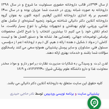
از سال 1394در قالب داروخانه حضوری مسئولیت ما شروع و در سال 1398
داروخانه به صورت شبانه روزی در خدمت شما عزیزان بوده و در سال 1400
تصمیم بر راه اندازی داروخانه آنلاین گرفتیم. آنچه اکنون به عنوان گروه
داروخانه آنلاین دکتر دانیالی شناخته می‌شود زنجیره گسترده‌ای از مکمل های
غذایی، ورزشی، لوازم بهداشتی و تجهیزات پزشکی با تنوع بسیار بالاست. ما
تمام تلاش خود را می کنیم تا بیشترین انتخاب را با شرح کامل محصولات
براساس توضیحات جهانی، راهنمایی ها، نشانه ها و دستور العمل ها و لیست
کاملی از مواد تشکیل دهنده ارائه دهیم. کل تیم داروخانه اعم از مؤسس،
مسئول فنی، مشاوران و سایر پرسنل پشتیبانی همواره سعی می کنند پاسخگوی
سؤالات شما باشند و خدمات بهتری ارائه دهند.
لفن ثبت و رسیدگی به شکایات مدیریت نظارت بر امور دارو و مواد مخدر
معاونت غذا و دارو دانشگاه علوم پزشکی شیراز: 0712122240 و 1819
کلیه حقوق این سایت متعلق به داروخانه آنلاین دکتر دانیالی می باشد.
پشتیبانی سایت
و
برنامه نویسی وردپرس
توسط
نادر حاجی حیدری
شربت مینا جویس