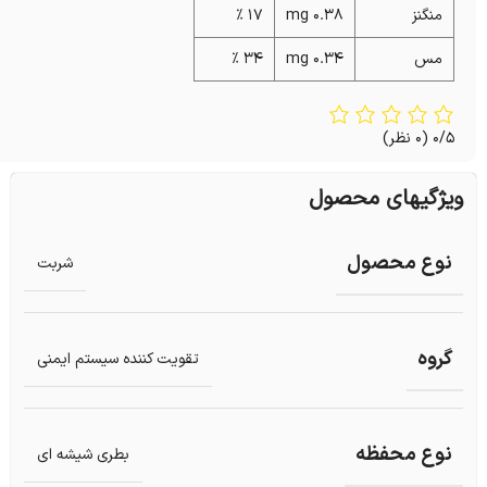
منگنز
0.38 mg
17 %
مس
0.34 mg
34 %
0/5
(0 نظر)
ویژگیهای محصول
نوع محصول
شربت
گروه
تقویت کننده سیستم ایمنی
نوع محفظه
بطری شیشه ای