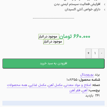
افزایش فعالیت سیستم ایمنی بدن
دارای خواص آنتی اکسیدان
660.000
تومان
موجود در انبار
موجود در انبار
+
-
افزودن به سبد خرید
برند
یوروویتال
شناسه محصول:
108355
دسته:
املاح و مواد معدنی
,
مکمل آهن
,
مکمل غذایی
,
همه محصولات
برچسب:
آهن
,
فقر آهن
261 بازدید