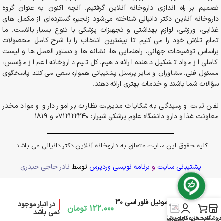
تصمیم بر راه اندازی داروخانه آنلاین گرفتیم. آنچه اکنون به عنوان گروه
داروخانه آنلاین دکتر دانیالی شناخته می‌شود زنجیره گسترده‌ای از مکمل های
غذایی، ورزشی، لوازم بهداشتی و تجهیزات پزشکی با تنوع بسیار بالاست. ما
تمام تلاش خود را می کنیم تا بیشترین انتخاب را با شرح کامل محصولات
براساس توضیحات جهانی، راهنمایی ها، نشانه ها و دستور العمل ها و لیست
کاملی از مواد تشکیل دهنده ارائه دهیم. کل تیم داروخانه اعم از مؤسس،
مسئول فنی، مشاوران و سایر پرسنل پشتیبانی همواره سعی می کنند پاسخگوی
سؤالات شما باشند و خدمات بهتری ارائه دهند.
لفن ثبت و رسیدگی به شکایات مدیریت نظارت بر امور دارو و مواد مخدر
معاونت غذا و دارو دانشگاه علوم پزشکی شیراز: 0712122240 و 1819
کلیه حقوق این سایت متعلق به داروخانه آنلاین دکتر دانیالی می باشد.
پشتیبانی سایت
و
برنامه نویسی وردپرس
توسط
نادر حاجی حیدری
قرص ایمونیل فلور اسی 30
در انبار موجود
122.000
تومان
نمی باشد
عددی
روشگاه
سبد خرید
حساب کاربری من
مجله پزشکی