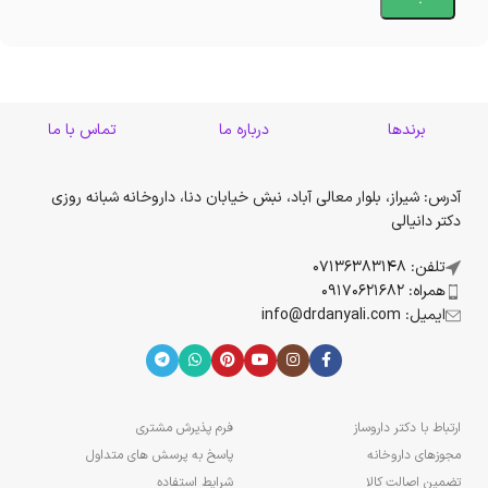
برندها
درباره ما
تماس با ما
آدرس: شیراز، بلوار معالی آباد، نبش خیابان دنا، داروخانه شبانه روزی
دکتر دانیالی
تلفن: 07136383148
همراه: 09170621682
ایمیل: info@drdanyali.com
ارتباط با دکتر داروساز
فرم پذیرش مشتری
مجوزهای داروخانه
پاسخ به پرسش های متداول
تضمین اصالت کالا
شرایط استفاده