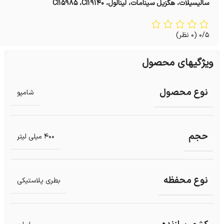
سالیسیلات، هگزیل سینامات، لینالول، CI15985 ،CI19140
0/5
(0 نظر)
ویژگیهای محصول
نوع محصول
شامپو
حجم
400 میلی لیتر
نوع محفظه
بطری پلاستیکی