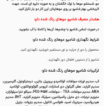
مو، شستشو موها با نوک انگشتان و به صورت دایره ای است. جهت
اثربخشی بهتر شامپو بر روی موهایتان این کار دو بار تکرار کنید.
هشدار مصرف شامپو موهای رنگ شده داو:
در صورت تماس شامپو با چشم‌ها، آن‌ها را کاملا با آب بشویید.
شرایط نگهداری شامپو موهای رنگ شده داو:
محصول را دور از حرارت و نور مستقیم خورشید نگهداری کنید.
شامپو را از دسترس اطفال دور نگهدارید.
ترکیبات شامپو موهای رنگ شده داو:
آب، سدیم لورات سولفات، کوکامیدو پروپیل بتاین، دیمتیکونول، گلیسیرین،
سدیم کلراید، عطر، گلیکول دی استارات، کربومر، گلوکونولکتون، کوکامید
MEA، سدیم سولفات، TEA – سولفات، PEG-45M، سیکلو تترا سیلوکزان،
منیزیم نیترات، دی متیل پالمیتامین، سیلیکا، منیزیم کلراید، BHT، سدیم
هیدروکسید، سیتریک اسید، فنوکسی اتانول، سدیم بنزوات، بنزیل