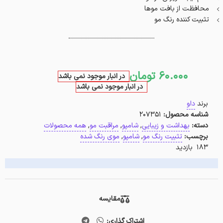
محافظت از بافت موها
تثبیت کننده رنگ مو
60.000
تومان
در انبار موجود نمی باشد
در انبار موجود نمی باشد
برند
داو
شناسه محصول:
207351
دسته:
بهداشت و زیبایی
,
شامپو
,
مراقبت مو
,
همه محصولات
برچسب:
تثبیت رنگ مو
,
شامپو
,
موی رنگ شده
183 بازدید
مقایسه
اشتراک گذاری: