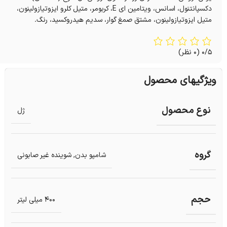
دکسپانتنول، اسانس، ویتامین ای E، کربومر، متیل کلرو ایزوتیازولینون،
متیل ایزوتیازولینون، مشتق صمغ گوار، سدیم هیدروکسید‌، رنگ.
0/5
(0 نظر)
ویژگیهای محصول
نوع محصول
ژل
گروه
شامپو بدن
,
شوینده غیر صابونی
حجم
400 میلی لیتر