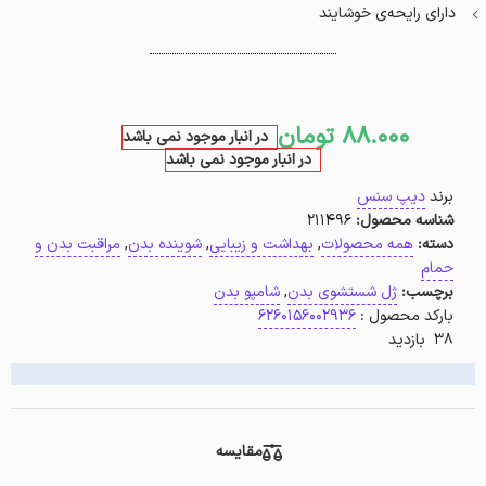
دارای رایحه‌ی خوشایند
88.000
تومان
در انبار موجود نمی باشد
در انبار موجود نمی باشد
برند
دیپ سنس
شناسه محصول:
211496
دسته:
همه محصولات
,
بهداشت و زیبایی
,
شوینده بدن
,
مراقبت بدن و
حمام
برچسب:
ژل شستشوی بدن
,
شامپو بدن
بارکد محصول :
6260156002936
38 بازدید
مقایسه