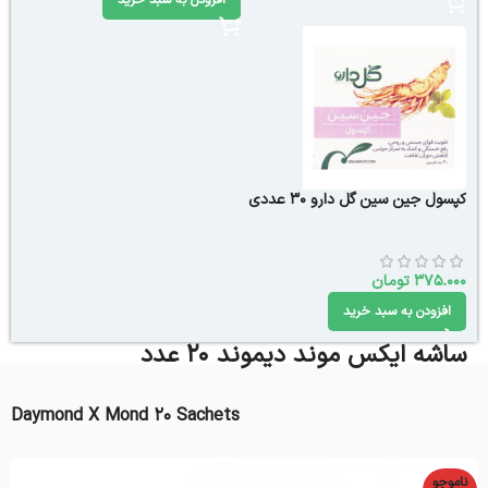
افزودن به سبد خرید
کپسول جین سین گل دارو 30 عددی
375.000
تومان
افزودن به سبد خرید
ساشه ایکس موند دیموند ۲۰ عدد
Daymond X Mond ۲۰ Sachets
ناموجو