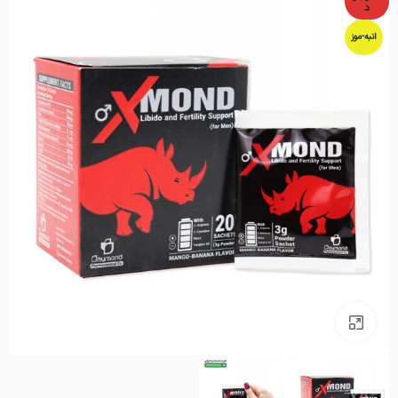
د
انبه-موز
بزرگنمایی تصویر