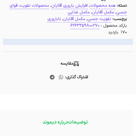
دسته:
همه محصولات
,
افزایش باروری آقایان
,
محصولات تقویت قوای
جنسی
,
مکمل آقایان
,
مکمل غذایی
برچسب:
تقویت جنسی
,
مکمل آقایان
,
ناباروری
بارکد محصول :
6263259800270
170 بازدید
مقایسه
اشتراک گذاری:
توضیحات
درباره دیموند