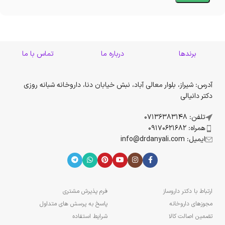
برندها
درباره ما
تماس با ما
آدرس: شیراز، بلوار معالی آباد، نبش خیابان دنا، داروخانه شبانه روزی
دکتر دانیالی
تلفن: 07136383148
همراه: 09170621682
ایمیل: info@drdanyali.com
ارتباط با دکتر داروساز
فرم پذیرش مشتری
مجوزهای داروخانه
پاسخ به پرسش های متداول
تضمین اصالت کالا
شرایط استفاده