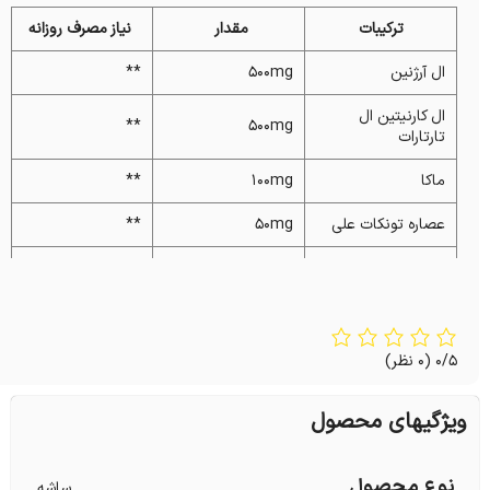
ترکیبات
مقدار
نیاز مصرف روزانه
ال آرژنین
۵۰۰mg
**
ال کارنیتین ال
**
۵۰۰mg
تارتارات
ماکا
۱۰۰mg
**
عصاره تونکات علی
۵۰mg
**
زینک گلوکونات
۱۵mg
**
سلنیوم
۵۵mcg
**
ویتامین سی
۱۰۰mg
**
0/5
(0 نظر)
ویتامین ای
۵۰IU
**
ویژگیهای محصول
کوکیوتن
۲۰mg
**
نوع محصول
ساشه