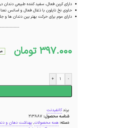
دارای کربن فعال، سفید کننده طبیعی دندان د
حاوی نخ نایلون با ذغال فعال و اسانس نعنا 
دارای موم برای حرکت بهتر بین دندان ها و جلو
397.000
تومان
مو
+
-
ا
برند
کانفیدنت
شناسه محصول:
213887
دسته:
همه محصولات
,
بهداشت دهان و دند