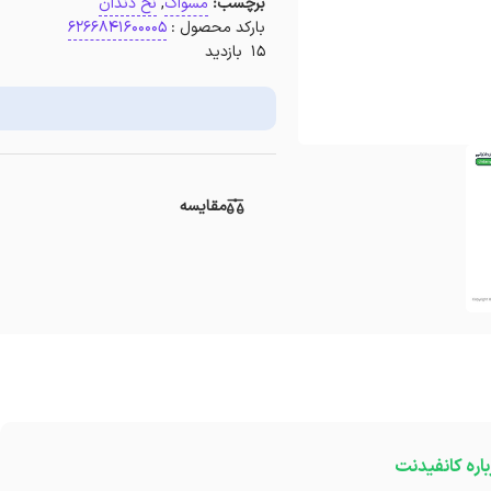
برچسب:
مسواک
,
نخ دندان
بارکد محصول :
6266841600005
15 بازدید
مقایسه
باره کانفیدنت