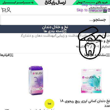
Skip to navigation
Skip to main content
نخ و خلال دندان
دسته بندی ها
خانه
/
همه محصولات
/
بهداشت و زیبایی
/
بهداشت دهان و دندان
/
نخ و خلال دندان
نمایش 1–12 از 32 نتیجه
مشاهده فیلترها
فیلترها
نخ دندان کمانی ایزی ریچ ریجوی 18
نعنا
عدد