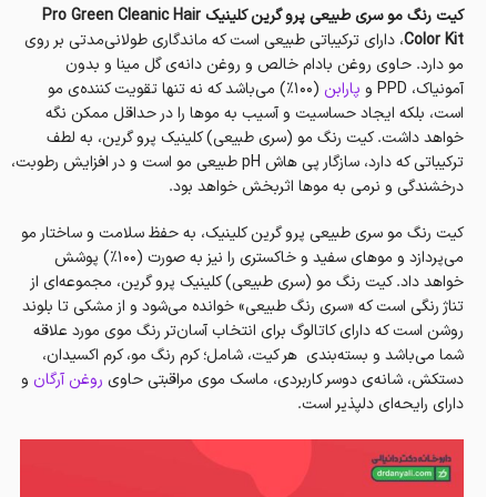
کيت رنگ مو سری طبیعی پرو گرين کلینیک Pro Green Cleanic Hair
Color Kit
، دارای ترکیباتی طبیعی است که ماندگاری طولانی‌مدتی بر روی
مو دارد. حاوی روغن بادام خالص و روغن دانه‌ی گل مینا و بدون
آمونیاک، PPD و
پارابن
(۱۰۰٪) می‌باشد که نه تنها تقویت کننده‌ی مو
است، بلکه ایجاد حساسیت و آسیب به موها را در حداقل ممکن نگه
خواهد داشت. کیت رنگ مو (سری طبیعی) کلینیک پرو گرین، به لطف
ترکیباتی که دارد، سازگار پی هاش pH طبیعی مو است و در افزایش‌ رطوبت،
درخشندگی و نرمی به موها اثربخش خواهد بود.
کيت رنگ مو سری طبیعی پرو گرين کلینیک، به حفظ سلامت و ساختار مو
می‌پردازد و موهای سفید و خاکستری را نیز به صورت (۱۰۰٪) پوشش
خواهد داد. کیت رنگ مو (سری طبیعی) کلینیک پرو گرین، مجموعه‌ای از
تناژ رنگی است که «سری رنگ طبیعی» خوانده می‌شود و از مشکی تا بلوند
روشن است که دارای کاتالوگ برای انتخاب آسان‌تر رنگ موی مورد علاقه
شما می‌باشد و بسته‌بندی هر کیت، شامل؛ کرم رنگ مو، کرم اکسیدان،
دستکش، شانه‌ی دوسر کاربردی، ماسک موی مراقبتی حاوی
روغن آرگان
و
دارای رایحه‌ای دلپذیر است.