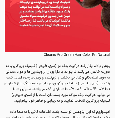
Cleanic Pro Green Hair Color Kit Natural
روغن بادام بکار رفته در کیت رنگ مو (سری طبیعی) کلینیک پرو گرین، به
صورت خالص می‌باشد تا بتواند با دارا بودن از ویتامین‌ها و مواد معدنی،
به موها استحکام و شادابی بخشد و نرم‌کننده و رطوبت‌رسان است. کیت
رنگ مو (سری طبیعی) کلینیک پرو گرین، بر پایه‌ی طیف رنگی و از شماره‌ای
۱ تا ۰/۳، ۰/۴، ۰/۵، ۰/۶، ۰/۷ تا شماره‌ی ۰/۸ می‌باشد‌. بنابراین شما
می‌توانید هر کیت رنگ مو که مورد پسندتان است را از (سری طبیعی)
کلینیک پرو گرین انتخاب نمایید و به زیبایی‌ و ظاهر خود بیافزایید.
امیدواریم که این پژوهش توانسته باشد اطلاعات کافی را به شما داده
باشد. داروخانه دکتر دانیالی همواره تندرستی و سلامت شما را در اولویت