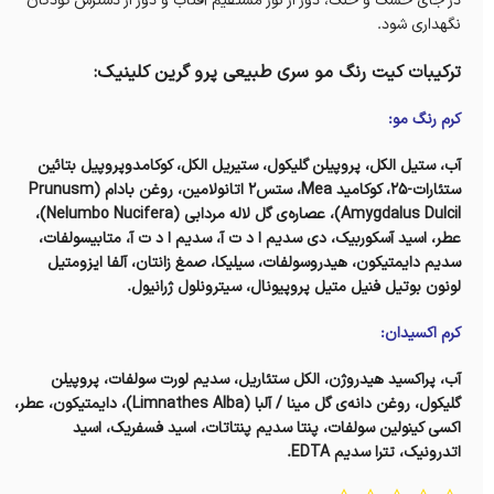
در جای خشک و خنک، دور از نور مستقیم آفتاب و دور از دسترس کودکان
نگهداری شود.
ترکیبات کيت رنگ مو سری طبیعی پرو گرين کلینیک:
کرم رنگ مو:
آب، ستیل الکل، پروپیلن گلیکول، ستیریل الکل، کوکامدوپروپیل بتائین
ستئارات-۲۵، کوکامید Mea، ستس۲ اتانولامین، روغن بادام (Prunusm
Amygdalus Dulcil)، عصاره‌ی گل لاله مردابی (Nelumbo Nucifera)،
عطر، اسید آسکوربیک، دی سدیم ا‌ د ت آ، سدیم ا‌ د ت آ، متابیسولفات،
سدیم دایمتیکون، هیدروسولفات، سیلیکا، صمغ زانتان، آلفا ایزومتیل
لونون بوتیل فنیل متیل پروپیونال، سیترونلول ژرانیول‌.
کرم اکسیدان:
آب، پراکسید هیدروژن، الکل ستئاریل، سدیم لورت سولفات، پروپیلن
گلیکول، روغن دانه‌ی گل مینا / آلبا (Limnathes Alba)، دایمتیکون، عطر،
اکسی کینولین سولفات، پنتا سدیم پنتاتات، اسید فسفریک، اسید
اتدرونیک، تترا سدیم EDTA.