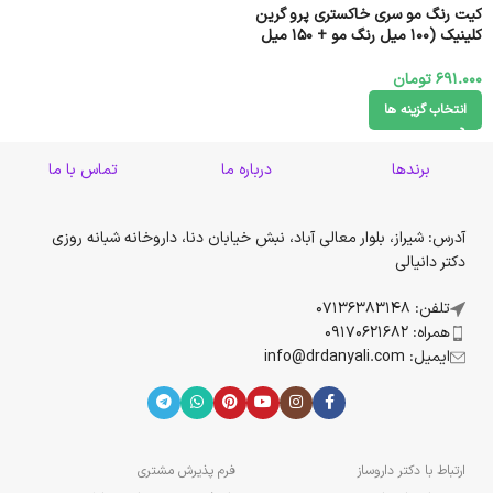
کيت رنگ مو سری خاکستری پرو گرين
کلینیک (100 میل رنگ مو + 150 میل
اکسیدان)
691.000
تومان
انتخاب گزینه ها
برندها
درباره ما
تماس با ما
آدرس: شیراز، بلوار معالی آباد، نبش خیابان دنا، داروخانه شبانه روزی
دکتر دانیالی
تلفن: 07136383148
همراه: 09170621682
ایمیل: info@drdanyali.com
ارتباط با دکتر داروساز
فرم پذیرش مشتری