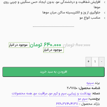
افزایش شفافیت و درخشندگی مو، بدون ایجاد حس سنگینی و چربی روی
موها
جلوگیری از وز و الکتریسیته ساکن میان موها
مناسب انواع مو
640.000
تومان
800.000
تومان
موجود در انبار
موجود در انبار
+
-
افزودن به سبد خرید
برند
سینره
شناسه محصول:
209750
دسته:
بهداشت و زیبایی
,
سرم و کرم مو
,
مراقبت مو
,
همه محصولات
برچسب:
سرم مو
بارکد محصول :
6260374041311