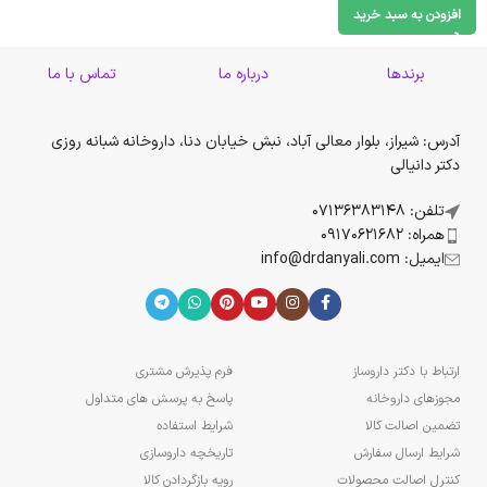
افزودن به سبد خرید
برندها
درباره ما
تماس با ما
آدرس: شیراز، بلوار معالی آباد، نبش خیابان دنا، داروخانه شبانه روزی
دکتر دانیالی
تلفن: 07136383148
همراه: 09170621682
ایمیل: info@drdanyali.com
ارتباط با دکتر داروساز
فرم پذیرش مشتری
مجوزهای داروخانه
پاسخ به پرسش های متداول
تضمین اصالت کالا
شرایط استفاده
شرایط ارسال سفارش
تاریخچه داروسازی
کنترل اصالت محصولات
رویه بازگردادن کالا