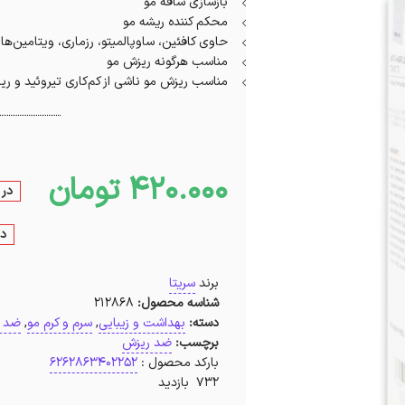
بازسازی ساقه مو
محکم کننده ریشه مو
حاوی کافئین، ساوپالمیتو، رزماری، ویتامین‌های ب۶ 
مناسب هرگونه ریزش مو
مناسب ریزش مو ناشی از کم‌کاری تیروئید و ری
420.000
تومان
در 
در
برند
سریتا
شناسه محصول:
212868
دسته:
بهداشت و زیبایی
,
سرم و کرم مو
,
ضد 
برچسب:
ضد ریزش
بارکد محصول :
6262863402252
732 بازدید