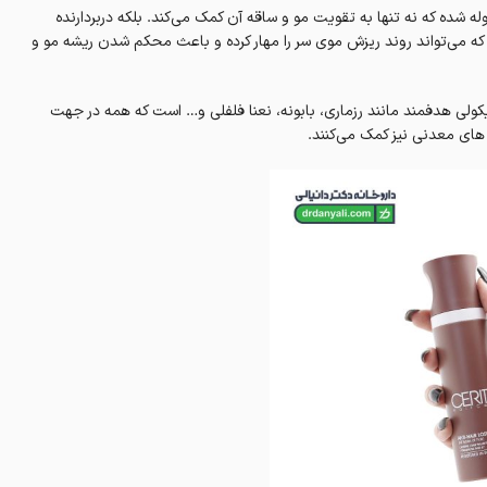
ریتا (Cerita (T2, طوری سانیز و یا فرموله شده که نه تنها به تقویت مو و ساقه آن کمک می‌کند. بلکه دربردارنده
 مانند کافئین، ساوپالمیتو، رزماری، ویتامین‌های ب۶ و ب۷ است که می‌تواند روند ریزش موی سر را مهار کرده و باعث محکم شدن ریشه مو و
ی عصاره های گلایکولی هدفمند مانند رزماری، بابونه، نعنا فلفلی و… است که همه در جهت
ای معدنی نیز کمک می‌کنند.