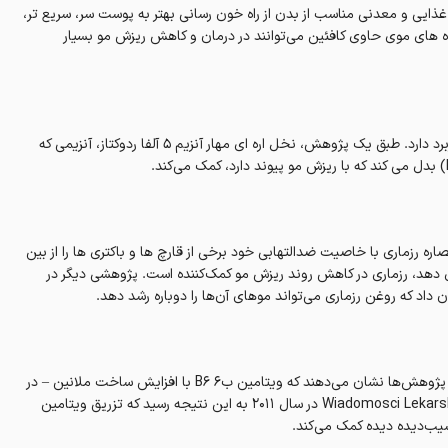
ذایی و معدنی مناسب از بدن از راه خون رسانی بهتر به پوست سر، سریع تر،
ورده های موی حاوی کافئین می‌توانند در درمان و کاهش ریزش مو بسیار
نخل اره ای بیشتر برای میزان کردن سطح هورمون ها و مبارزه با ریزش مو کاربرد دارد. طبق یک پژوهش، نخل اره ای مهار آنزیم ۵ آلفا ردوکتاز، آنزیمی که
 در سال ۲۰۱۷ زایشی، نشان داده که عصاره رزماری با خاصیت ضدالتهابی خود برخی از قارچ ها و باکتری ها را از بین
وی دهد، رزماری در کاهش روند ریزش مو کمک‌کننده است. پژوهشی دیگر در
در کل ویتامین‌های گروه ب برای سلامتی مو، پوست و ناخن ضروری هستند. پژوهش‌ها نشان می‌دهند که ویتامین ب۶ B6 با افزایش ساخت ملانین – در
بدن به بازسازی رنگ طبیعی مو کمک می‌کند. همچنین در مجله لهستانی Wiadomosci Lekarskie در سال ۲۰۱۱ به این نتیجه رسید که تزریق ویتامین