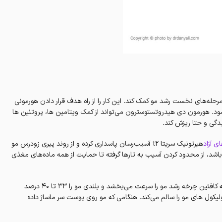
رحله‌های نخست رشد مو کمک کند. این کار را از راه هدف قرار دادن هورمونی
 باعث ریزش مو می‌شود. هورمون دی هیدروتستوسترون می‌تواند از کمک ویتامین ها، پروتئین ها
دگی و حتا ریزش کند.
ای آزاد
هیرتونیک سریتا t2 آسیب‌رسان پاسداری کرده و از روند پیری زودرس مو
اشد، از محدود کردن آسیب به تارها گرفته تا حمایت از همه ماده‌های مغذی
پژوهش‌های دکتر توبیاس فیشر Dr. Tobias Fischer حتا نشان داده است که کافئین چرخه رشد مو را سرعت می‌بخشد و بلندی مو را ۳۳ تا ۴۰ درصد
کول های مو را سالم می‌کند. هنگامی که مو روی پوست سر ماساژ داده