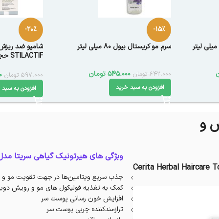
-20%
-15%
سرم مو کریستال بیول 80 میلی لیتر
شامپو ضد ریزش 
STILACTIF حجم 200 میل
545.000
تومان
642.000
تومان
0
597.000
تومان
افزودن به سبد خرید
افزودن به سبد 
 ضد ریزش و
وبژگی های هیرتونیک گیاهی سریتا مدل T2 
Cerita Herbal Haircare T
جذب سریع ویتامین‌ها در جهت تقویت‌ مو و
کمک به تغذیه فولیکول های مو و رویش دوبا
افزایش خون رسانی پوست سر
ترازمندکننده چربی پوست سر