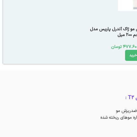
مو ژاک آندرل پاریس مدل
477.60
تومان
خرید
:
 ضدریزش مو
ره موهای ریخته شده