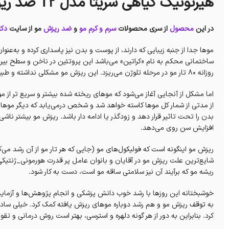
هیرتونیک گیاهی سریتا مدل T2 ضد ریزش و تقویت‌کننده موی سر
در این
محصول
از سری محصولات
سرم و کرم مو
و
ضد ریزش
مو از سایت
دکت
موها جدا از جنبه زیبایی که دارند، از پوست و بدن نیز پاسداری کرده و به‌عنوا
ساختمانی محکم به نام «کراتین» می‌باشد این پروتئین در ناخن و سطح بیرو
روزانه ۸۰ تار مو در مرحله تلوژن می‌ریزد. این ریزش مو مشکلی نداشته و طبیعی است و موها دوباره رشد خواهند کرد.
اما مشکل از آنجایی آغاز می‌شود که موهای ریخته شده بیشتر و سریع تر از 
از مدتی از شمار کل موها کاسته خواهد شد و شخص درمی‌یابد که دیگر موهایش
بدن را تحت تاثیر قرار دهد و زودگذر یا ادامه دار باشد. ریزش مو بیشتر ناشی
افزایش سن روی می‌دهد.
ریزش مو اینگونه است که فولیکول‌های مو (جایی که هر تار مو از آن رشد م
شایع‌ترین علت ریزش مو در آقایان و بانوان عامل پر قدرت هورمونی_ژنتیکی 
ریشه مو که برآیند آن نیز سلامتی ساقه مو است، دست به کار شود.
خوشبختانه این روزها با رشد خوب دانش پزشکی و انجام پژوهش‌ها و آزمایش‌ه
به توقف ریزش مو و هم رشد دوباره موهای ریزش یافته کمک کرد. خیلی ساد
کر‌د. بنابراین به دور از هر گونه دلهره و استرسی، بهتر است روش درمانی و