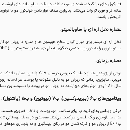
فولیکول های برانگیخته شده ی مو به لطف دریافت تمام ماده های ارزشمند غ
سالم تر و قوی تر رشد می‌کنند. بنابراین هدف قرار دادن فولیکول مو با فرآ
اثربخش‌ باشند.
عصاره نخل اره ای یا ساوپالمیتو:
تستوسترون را به هورمون جنسی دیگری به نام دی هیدروتستوسترون (DHT) بدل می کند که با ریزش مو پیوند دارد، کمک می‌کند.
عصاره رزماری:
برخی از پژوهش‌ها، از جمله یک بررسی
می‌برد. بنابراین، زمانی که ریزش مو به دلیل عفونت یا پوست سر ناسالم ر
سال ۲۰۱۳ روی موش‌های دچارشده به ریزش مو در پیوند با تستوسترون نشان داد که روغن رزماری می‌تواند موهای آن‌ها را دوباره رشد دهد.
ویتامین‌های ب۶ (پیریدوکسین)، ب۷ (بیوتین) و ب۵ (پانتنول) :
ب۶ B6 از ریزش مو و نازک شدن مو در زنان پیشگیری و به بازسازی موهای آسیب‌دیده دیده کمک می‌کند.