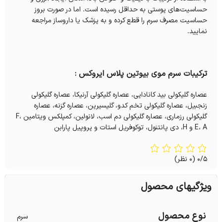
حساسیت‌های پوستی به حداقل رسیده است. اما در صورت بروز
حساسیت مصرف سرم را قطع کرده و به پزشک یا داروساز مراجعه
نمایید.
ترکیبات سرم موی بیوتین پلاس ایروکس :
عصاره گلیکولی بید کانادایی، عصاره گلیکولی آرنیکا، عصاره گلیکولی
زنجبیل، عصاره گلیکولی تخم کدو، گلیسیرین، عصاره گزنه، عصاره
گلیکولی رزماری، عصاره گلیکولی دم اسب، لانولین، کمپلکس ویتامین F،
E، A و H، دی پانتنول، توکوفریل استات و پروپیل پارابن
0/5
(0 نظر)
ویژگیهای محصول
نوع محصول
سرم