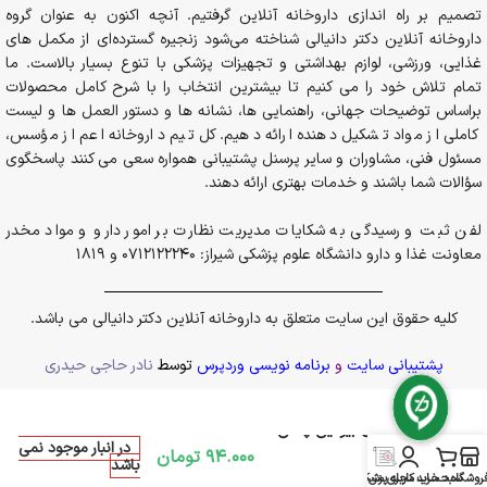
تصمیم بر راه اندازی داروخانه آنلاین گرفتیم. آنچه اکنون به عنوان گروه
داروخانه آنلاین دکتر دانیالی شناخته می‌شود زنجیره گسترده‌ای از مکمل های
غذایی، ورزشی، لوازم بهداشتی و تجهیزات پزشکی با تنوع بسیار بالاست. ما
تمام تلاش خود را می کنیم تا بیشترین انتخاب را با شرح کامل محصولات
براساس توضیحات جهانی، راهنمایی ها، نشانه ها و دستور العمل ها و لیست
کاملی از مواد تشکیل دهنده ارائه دهیم. کل تیم داروخانه اعم از مؤسس،
مسئول فنی، مشاوران و سایر پرسنل پشتیبانی همواره سعی می کنند پاسخگوی
سؤالات شما باشند و خدمات بهتری ارائه دهند.
لفن ثبت و رسیدگی به شکایات مدیریت نظارت بر امور دارو و مواد مخدر
معاونت غذا و دارو دانشگاه علوم پزشکی شیراز: 0712122240 و 1819
کلیه حقوق این سایت متعلق به داروخانه آنلاین دکتر دانیالی می باشد.
پشتیبانی سایت
و
برنامه نویسی وردپرس
توسط
نادر حاجی حیدری
سرم موی بیوتین پلاس
در انبار موجود نمی
ایروکس
94.000
تومان
باشد
روشگاه
سبد خرید
حساب کاربری من
مجله پزشکی