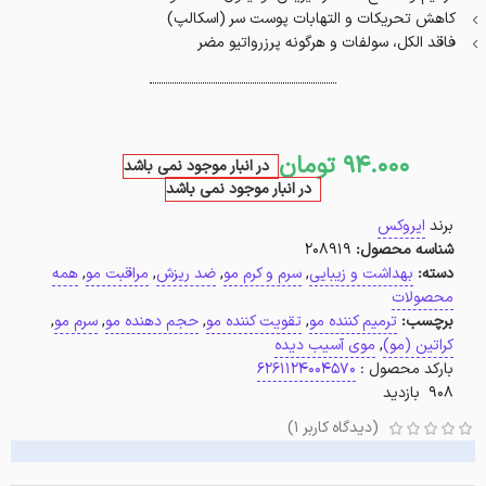
کاهش تحریکات و التهابات پوست سر (اسکالپ)
فاقد الکل، سولفات و هرگونه پرزرواتیو مضر
94.000
تومان
در انبار موجود نمی باشد
در انبار موجود نمی باشد
برند
ایروکس
شناسه محصول:
208919
دسته:
بهداشت و زیبایی
,
سرم و کرم مو
,
ضد ریزش
,
مراقبت مو
,
همه
محصولات
برچسب:
ترمیم کننده مو
,
تقویت کننده مو
,
حجم دهنده مو
,
سرم مو
,
کراتین (مو)
,
موی آسیب دیده
بارکد محصول :
6261124004570
908 بازدید
(دیدگاه کاربر
1
)