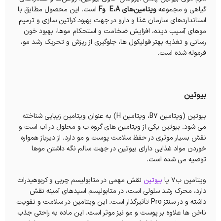
گیاهی و مجموعه
ویتامین‌های E،A وF
است. این محصول مطابق با
استانداردهای سازمان غذا و دارو در جهت بهبود کراتین سازی و ترمیم
موهای آسیب دیده، افزایش ضخامت و استحکام موها، بهبود خون
رسانی و تغذیه بهتر فولیکول ها، جلوگیری از ریزش و تحریک رشد مو،
فرموله شده است.
بیوتین
بیوتین (ویتامین B7، ویتامین H) به عنوان ویتامین زیبایی شناخته
می شود. بیوتین یکی از ویتامین های گروه ب و محلول در آب است و
نقش بسیار موثری در حفظ سلامت پوست و مو دارد. از دیرباز همواره
خوردن مواد غذایی دارای بیوتین در جهت سالم نگه داشتن موها
توصیه می شده است.
ویتامین ب7 یا
بیوتین
نقش مهمی در متابولیسم چربی و کربوهیدرات
دارد، محرک رشد سلولی است، در متابولیسم اسیدهای آمینه نقش
داشته و در سنتز Pro تأثیرگذار است. این ویتامین در سلامت و تقویت
ناخن ها علاوه بر پوست و مو نیز موثر است. این ماده به راحتی جذب