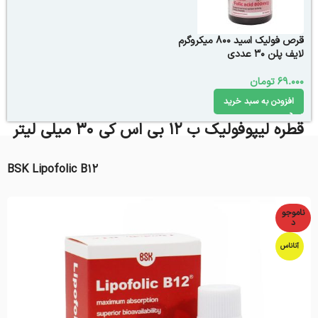
قرص فولیک اسید 800 میکروگرم
لایف پلن 30 عددی
69.000
تومان
افزودن به سبد خرید
قطره لیپوفولیک ب 12 بی اس کی 30 میلی لیتر
BSK Lipofolic B12
ناموجو
د
آناناس