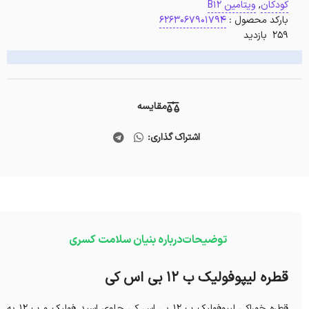
کودکان
,
ویتامین B12
بارکد محصول :
6263067901794
259 بازدید
مقایسه
اشتراک گذاری:
توضیحات
درباره بنیان سلامت کسری
قطره لیپوفولیک ب 12 بی اس کی
قطره خوراکی لیپوفولیک ب 12 بی اس کی حاوی اسید فولیک و ب 12 به