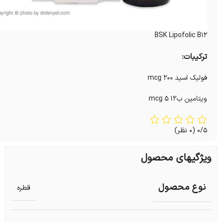
BSK Lipofolic B12
ترکیبات:
فولیک اسید 200 mcg
ویتامین ب12 5 mcg
0/5
(0 نظر)
ویژگیهای محصول
نوع محصول
قطره