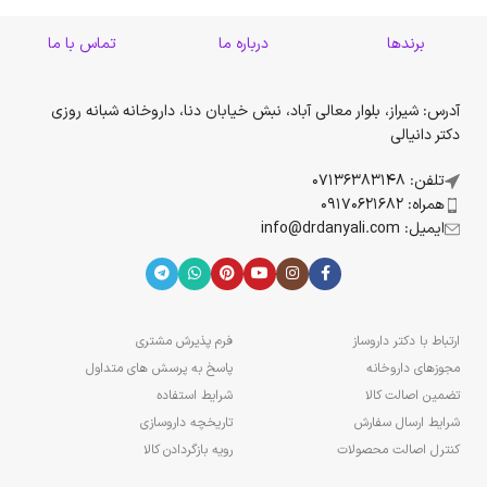
برندها
درباره ما
تماس با ما
آدرس: شیراز، بلوار معالی آباد، نبش خیابان دنا، داروخانه شبانه روزی
دکتر دانیالی
تلفن: 07136383148
همراه: 09170621682
ایمیل: info@drdanyali.com
ارتباط با دکتر داروساز
فرم پذیرش مشتری
مجوزهای داروخانه
پاسخ به پرسش های متداول
تضمین اصالت کالا
شرایط استفاده
شرایط ارسال سفارش
تاریخچه داروسازی
کنترل اصالت محصولات
رویه بازگردادن کالا