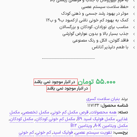
به فرم لیپوزومال با جذب و فراهمی زیستی بالا
حفظ سلامت سیستم عصبی
موثر در بهبود رشد جسمی و ذهنی کودک
کمک به بهبود کم خونی ناشی از کمبود ب9 و ب12
مناسب برای نوزادان، کودکان و بزرگسالان
جذب بسیار بالا و بدون عوارض گوارشی
فاقد گلوتن، الکل و رنگ مصنوعی
با طعم دلپذیر آناناس
55.000
تومان
در انبار موجود نمی باشد
در انبار موجود نمی باشد
برند
بنیان سلامت کسری
شناسه محصول:
117122
دسته:
همه محصولات
,
قرص مکمل کم خونی
,
مکمل تخصصی
,
مکمل
غذایی
,
مکمل فولیک اسید B9
,
مکمل کم خونی کودکان
,
مکمل کودکان
,
مکمل ویتامین A-K
,
ویتامین B12
برچسب:
تقویت سیستم عصبی
,
فولیک اسید
,
کم خونی
,
کم خونی