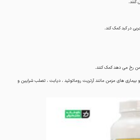
ایسه با امگا 6 ممکن است در التهاب و بیماری های مزمن مانند آرتریت روماتوئید ، دیابت ، تصلب شرایین و