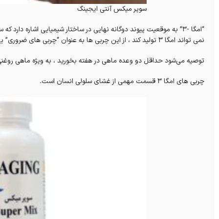
سوپر میکس آنتی ایجینگ
“امگا -3” به موقعیت پیوند دوگانه نهایی در ساختار شیمیایی اشاره دارد ک
نمی تواند امگا 3 تولید کند ، از این چربی ها به عنوان “چربی های ضروری” یاد می شود ، به این معنی که شما باید آنها را از رژیم غذایی خود دریافت کنید.
توصیه می‌شود حداقل دو وعده ماهی در هفته بخورید ، به ویژه ماهی روغنی که س
چربی های امگا 3 قسمت مهمی از غشای سلولی انسان است.