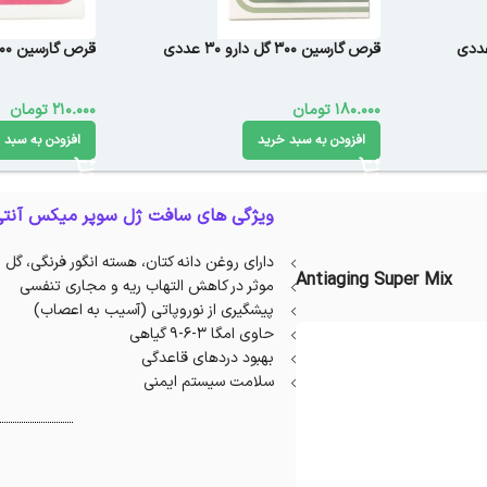
قرص گارسین 300 گل دارو 30 عددی
قرص گارسین 500 گل دارو 30 عددی
180.000
تومان
210.000
تومان
افزودن به سبد خرید
افزودن به سبد 
ویژگی های سافت ژل سوپر میکس آنتی
دارای روغن دانه کتان، هسته انگور فرنگی، گل 
Antiaging Super Mix
موثر در کاهش التهاب ریه و مجاری تنفسی
پیشگیری از نوروپاتی (آسیب به اعصاب)
حاوی امگا 3-6-9 گیاهی
بهبود دردهای قاعدگی
سلامت سیستم ایمنی