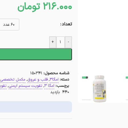
216.000
تومان
تعداد
+
-
ا
شناسه محصول:
150341
دسته:
امگا3
,
قلب و عروق
,
مکمل تخصصی
برچسب:
امگا 3
,
تقویت سیستم ایمنی
,
تقو
440 بازدید