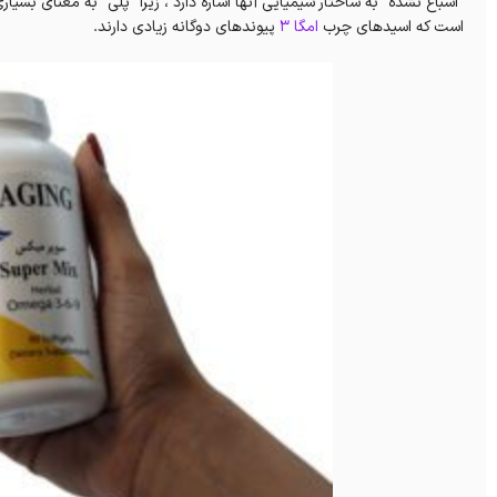
“اشباع نشده” به ساختار شیمیایی آنها اشاره دارد ، زیرا “پلی” به معنای بسیار
است که اسیدهای چرب
امگا 3
پیوندهای دوگانه زیادی دارند.