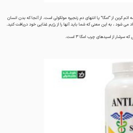
ه سه اتم کربن از “امگا” یا انتهای دم زنجیره مولکولی است. از آنجا که بدن انسان
رشار از اسیدهای چرب امگا 3 است.