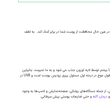
 در عین حال محافظت از پوست شما در برابر کمک کند. به لطف
اشعه ماوراء بنفش (UV) و نور مرئی هر دو بخشی از طیف الکترومغناطیسی هستند. اشعه UV از سه طول موج مختلف تشکیل شده است: UVA، UVB و UVC. UVC بیشتر توسط لایه اوزون جذب می شود و به ما نمیرسد، بنابراین
، از جمله دستگاه‌های پزشکی، صفحه‌نمایش و لامپ‌ها به وجود
و
درمان آکنه
و حتی ضایعات پوستی پیش سرطانی.