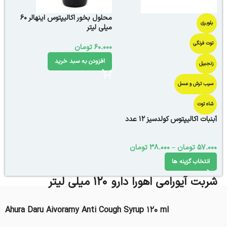
محلول بخور اکالیپتوس اینهالر 60
بلوبری
میلی لیتر
توت فرنگی
60.000
تومان
افزودن به سبد خرید
زنجبیل
سیب ترش و عسل
شاه توت
آبنبات اکالیپتوس کولدسیز 12 عدد
57.000
تومان
–
38.000
تومان
انتخاب گزینه ها
شربت آیورامی اهورا دارو 120 میلی لیتر
Ahura Daru Aivoramy Anti Cough Syrup 120 ml