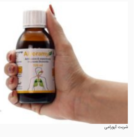
شربت آیورامی