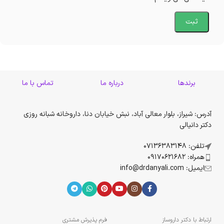
برندها
درباره ما
تماس با ما
آدرس: شیراز، بلوار معالی آباد، نبش خیابان دنا، داروخانه شبانه روزی
دکتر دانیالی
تلفن: 07136383148
همراه: 09170621682
ایمیل: info@drdanyali.com
ارتباط با دکتر داروساز
فرم پذیرش مشتری