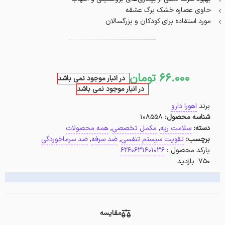
حاوی عصاره خشک برگ عشقه
مورد استفاده برای کودکان و بزرگسالان
66.000
تومان
در انبار موجود نمی باشد
در انبار موجود نمی باشد
برند
اهورا دارو
شناسه محصول:
108558
دسته:
سلامت ریه
,
مکمل تخصصی
,
همه محصولات
برچسب:
تقویت سیستم تنفسی
,
ضد سرفه
,
ضد سرماخوردگی
بارکد محصول :
6260631601036
750 بازدید
مقایسه