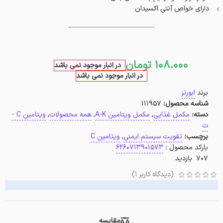
دارای خواص آنتی اکسیدان
108.000
تومان
در انبار موجود نمی باشد
در انبار موجود نمی باشد
برند
ابورنز
شناسه محصول:
111957
دسته:
مکمل غذایی
,
مکمل ویتامین A-K
,
همه محصولات
,
ویتامین C -
ث
برچسب:
تقویت سیستم ایمنی
,
ویتامین C
بارکد محصول :
6260713901573
707 بازدید
(دیدگاه کاربر
1
)
مقایسه