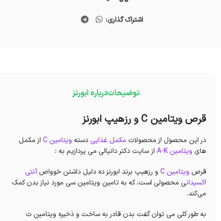
اشتراک گذاری:
توضیحات
درباره ابورنز
قرص ویتامین C و رزهیپ ابورنز
در این محصول از محصولات
مکمل غذایی
دسته
ویتامین C
از مکمل
های
ویتامین A-K
از سایت دکتر دانیالی می پردازیم به :
قرص
ویتامین C
و رزهیپ برند ابورنز ده دلیل داشتن خوواص
آنتی
اکسیدان
ی محصولی است، که به تامین ویتامین سی مورد نیاز بدن کمک
می‌کند.
به طور کلی می توان گفت بدن قادر به ساخت و ذخیره ویتامین ث