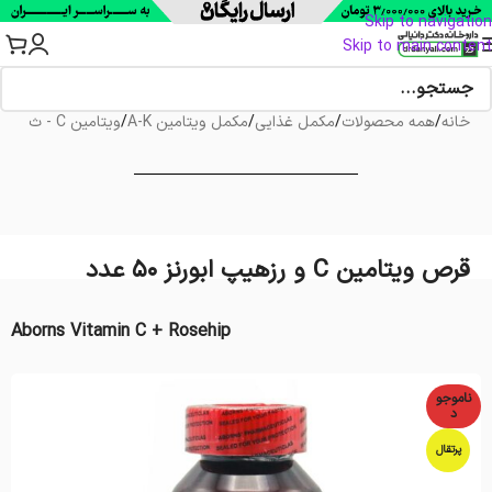
Skip to navigation
Skip to main content
خانه
/
همه محصولات
/
مکمل غذایی
/
مکمل ویتامین A-K
/
ویتامین C - ث
قرص ویتامین C و رزهیپ ابورنز 50 عدد
Aborns Vitamin C + Rosehip
ناموجو
د
پرتقال