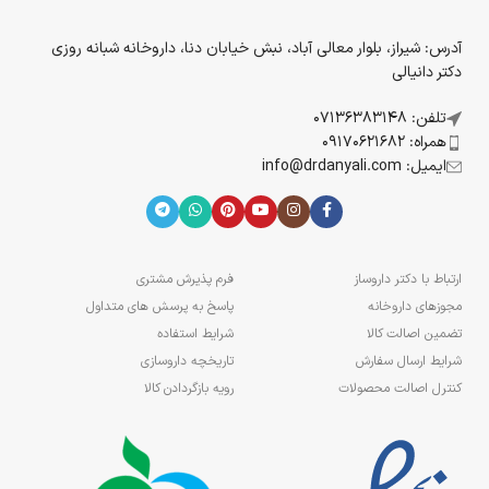
آدرس: شیراز، بلوار معالی آباد، نبش خیابان دنا، داروخانه شبانه روزی
دکتر دانیالی
تلفن: 07136383148
همراه: 09170621682
ایمیل: info@drdanyali.com
ارتباط با دکتر داروساز
فرم پذیرش مشتری
مجوزهای داروخانه
پاسخ به پرسش های متداول
تضمین اصالت کالا
شرایط استفاده
شرایط ارسال سفارش
تاریخچه داروسازی
کنترل اصالت محصولات
رویه بازگردادن کالا