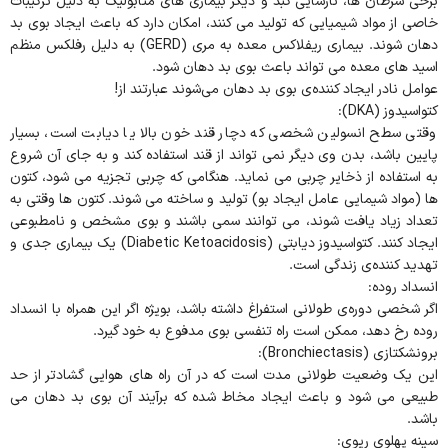
برخی سرطان‌ ها، نارسایی کبد و دیگر بیماری‌ های متابولیک به دلیل ترکیبات
خاصی از مواد شیمیایی که تولید می‌ کنند، امکان دارد که باعث ایجاد بوی بد
دهان شوند. بیماری ریفلاکس معده به مری (GERD) به دلیل رفلکس منظم
اسید های معده می تواند باعث بوی بد دهان شود.
عوامل نادر ایجاد کننده‌ی بوی بد دهان می‌شوند عبارتند از!
کتواسیدوز (DKA):
وقتی سطح انسولین شخصی که دچار قند خون بالا یا دیابت است، بسیار
پایین باشد، بدن وی دیگر نمی تواند از قند استفاده کند و به جای آن شروع
به استفاده از ذخایر چربی می نماید. هنگامی که چربی تجزیه می شود، کتون
ها (مواد شیمایی عامل ایجاد بو) تولید و ساخته می شوند. کتون ها وقتی به
تعداد زیاد یافت شوند، می توانند سمی باشند و بوی مشخص و نامطبوعی
ایجاد کنند. کتواسیدوز دیابتی (Diabetic Ketoacidosis) یک بیماری جدی و
تهدید کننده‌ی زندگی است.
انسداد روده:
اگر شخصی دوره‌ی طولانی استفراغ داشته باشد، بویژه اگر این همراه با انسداد
روده رخ دهد، ممکن است راه تنفسی بوی مدفوع به خود گیرد.
برونشکتازی (Bronchiectasis):
این یک وضعیت طولانی مدت است که در آن راه های هوایی گشادتر از حد
طبیعی می شود و باعث ایجاد مخاط شده که برآیند آن بوی بد دهان می
باشد.
سینه‌ پهلوی ریوی: