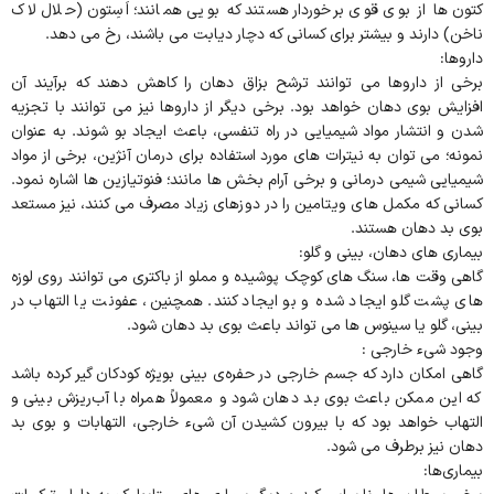
کتون ها از بوی قوی برخوردار هستند که بویی همانند؛ اَسِتون (حلال لاک
ناخن) دارند و بیشتر برای کسانی که دچار دیابت می‌ باشند، رخ می دهد.
داروها:
برخی از داروها می توانند ترشح بزاق دهان را کاهش دهند که برآیند آن
افزایش بوی دهان خواهد بود. برخی دیگر از داروها نیز می توانند با تجزیه
شدن و انتشار مواد شیمیایی در راه تنفسی، باعث ایجاد بو شوند. به عنوان
نمونه؛ می توان به نیترات های مورد استفاده برای درمان آنژین، برخی از مواد
شیمیایی شیمی درمانی و برخی آرام بخش ها مانند؛ فنوتیازین ها اشاره نمود.
کسانی که مکمل های ویتامین را در دوزهای زیاد مصرف می کنند، نیز مستعد
بوی بد دهان هستند.
بیماری های دهان، بینی و گلو:
گاهی وقت‌ ها، سنگ های کوچک پوشیده و مملو از باکتری می توانند روی لوزه
های پشت گلو ایجاد شده و بو ایجاد کنند. همچنین، عفونت یا التهاب در
بینی، گلو یا سینوس ها می تواند باعث بوی بد دهان شود.
وجود شیء خارجی :
گاهی امکان دارد که جسم خارجی در حفره‌ی بینی بویژه کودکان گیر کرده باشد
که این ممکن باعث بوی بد دهان شود و معمولاً همراه با آب‌ریزش بینی و
التهاب خواهد بود که با بیرون کشیدن آن شیء خارجی، التهابات و بوی بد
دهان نیز برطرف می شود.
بیماری‌ها: