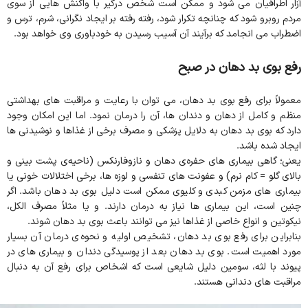
آزار اطرافیان می شود و ممکن است شخص درگیر با واکنش‌ هایی از سوی
مردم روبرو شود که چنانچه تکرار شود،‌ رفته رفته بر ایجاد نگرانی، شرم، ترس و
اضطراب می‌ انجامد که برآیند آن آسیب رسیدن به خودباوری وی خواهد بود.
رفع بوی بد دهان در صبح
معمولاً برای رفع بوی بد دهان، می توان با رعایت و مراقبت های بهداشتی
منظم و کامل از دهان و دندان ها، آن را درمان نمود. اما این امکان وجود
دارد که بوی بد دهان به دلایل پزشکی و مصرف برخی از غذاها و‌ نوشیدنی ها
ایجاد شده باشد.
یعنی؛ گاهی بیماری های حفره‌ی دهان و نازوفارنکس (ناحیه‌ی پشت بینی و
بالای گلو = کام نرم) و عفونت های تنفسی و لوزه ها، برخی اختلالات خونی یا
بیماری های مزمن کبدی و کلیوی ممکن است دلیل بوی بد دهان باشد. اگر
چنین است، این بیماری ها نیاز به درمان دارند. و یا مثلاً مصرف الکل،
نیکوتین و انواع خاصی از غذاها نیز می توانند باعث بوی بد دهان شوند.
بنابراین برای رفع بوی بد دهان، تشخیص اولیه و نحوه‌ی درمان آن بسیار
مورد اهمیت است. بوی بد دهان بعد از پوسیدگی دندان و بیماری های در
پیوند با لثه، سومین دلیل شایعی است که اشخاص برای رفع آن به دنبال
مراقبت های دندانی هستند.