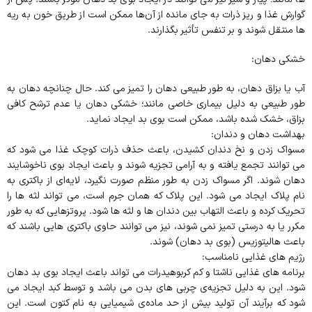
گوارش غذا و ریز ذرات به جای مانده از آن‌ها ممکن است از طریق خون به ریه
ها منتقل شوند و بر تنفس تأثیر بگذارند.
خشکی دهان:
آب یا بزاق دهان، به طور طبیعی دهان را تمیز می کند. حال چنانچه دهان به
طور طبیعی به دلیل بیماری خاصی مانند؛ خشکی دهان یا عدم ترشح کافی
بزاق، خشک شده باشد، ممکن است بوی بد ایجاد نماید.
بهداشت دهان و دندان:
مسواک زدن و نخ دندان کشیدن، باعث حذف ذرات کوچک غذا می شود که
می توانند تجمع یافته و به آرامی تجزیه شوند و باعث ایجاد بوی ناخوشایند
دهان شوند. اگر مسواک زدن به طور منظم صورت نگیرد، لایه‌ای از باکتری به
نام پلاک ایجاد می شود. این پلاک که همان جرم است، می تواند لثه ها را
تحریک کرده و باعث التهاب بین دندان ها و لثه ها شود. پروتزهایی که به طور
مکرر یا به درستی تمیز نمی شوند، نیز می توانند حاوی باکتری هایی باشند که
باعث هالیتوزیس (بوی بد دهان) شوند.
رژیم های غذایی نامناسب:
برنامه های غذایی ناشتا و کم کربوهیدرات می تواند باعث ایجاد بوی بد دهان
شود. این به دلیل تجزیه‌ی چربی های بدن می باشد و توسط کبد ایجاد می
شود که برآیند آن تولید بیش از حد ماده‌ی شیمیایی به نام کتون است. این