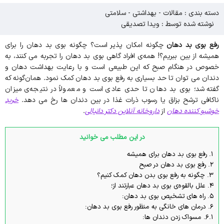
دسته بندی :
مقالات
-
بهداشتی
-
سلامتی
نوشته شده توسط : ویدا تصدیقی
رفع بوی بد دهان
چگونه امکان پذیر است؟ چگونه بوی بد دهان را برای
همیشه از بین ببریم؟! همه‌ی افراد گاهی بوی بد دهان را تجربه می کنند، به
خصوص در هنگام صبح که این طبیعی است و با رعایت بهداشت دهان و
دندان می توان تا حد بسیاری به رفع بوی بد دهان کمک نمود. همان‌گونه که
گفته شد؛ بوی بد دهان تا حدی عادی است و معمولاً در نتیجه‌ی میزان
ناکافی ترشح بزاق یا رسوب ذرات غذا در بین دندان ها رخ می دهد.
خرید
خوشبو کننده دهان
از
داروخانه آنلاین دکتر دانیالی
.
در این مطلب می خوانید
1.
رفع بوی بد دهان برای همیشه
2.
رفع بوی بد دهان در صبح
3.
چگونه به رفع بوی بدن دهان کمک کنیم؟
4.
علل بالقوه‌ی بوی بد دهان عبارتند از؛
5.
راه های تشخیص بوی بد دهان:
6.
درمان های خانگی به منظور رفع بوی بد دهان:
6.1.
مسواک زدن دندان ها: