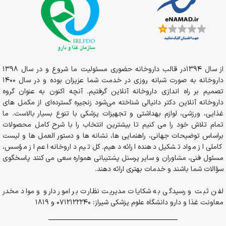
از سال 1394در قالب داروخانه حضوری مسئولیت ما شروع و در سال 1398
داروخانه به صورت شبانه روزی در خدمت شما عزیزان بوده و در سال 1400
تصمیم بر راه اندازی داروخانه آنلاین گرفتیم. آنچه اکنون به عنوان گروه
داروخانه آنلاین دکتر دانیالی شناخته می‌شود زنجیره گسترده‌ای از مکمل های
غذایی، ورزشی، لوازم بهداشتی و تجهیزات پزشکی با تنوع بسیار بالاست. ما
تمام تلاش خود را می کنیم تا بیشترین انتخاب را با شرح کامل محصولات
براساس توضیحات جهانی، راهنمایی ها، نشانه ها و دستور العمل ها و لیست
کاملی از مواد تشکیل دهنده ارائه دهیم. کل تیم داروخانه اعم از مؤسس،
مسئول فنی، مشاوران و سایر پرسنل پشتیبانی همواره سعی می کنند پاسخگوی
سؤالات شما باشند و خدمات بهتری ارائه دهند.
لفن ثبت و رسیدگی به شکایات مدیریت نظارت بر امور دارو و مواد مخدر
معاونت غذا و دارو دانشگاه علوم پزشکی شیراز: 0712122240 و 1819