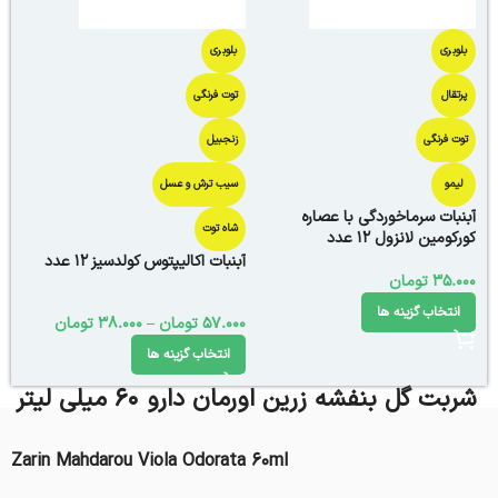
بلوبری
بلوبری
پرتقال
توت فرنگی
توت فرنگی
زنجبیل
لیمو
سیب ترش و عسل
آبنبات سرماخوردگی با عصاره
شاه توت
کورکومین لانزول 12 عدد
آبنبات اکالیپتوس کولدسیز 12 عدد
35.000
تومان
انتخاب گزینه ها
57.000
تومان
–
38.000
تومان
انتخاب گزینه ها
شربت گل بنفشه زرین اورمان دارو 60 میلی لیتر
Zarin Mahdarou Viola Odorata 60ml