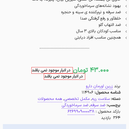
بهبود نشانه‌های سرماخوردگی
ضد سرفه و نرم‌کننده ی سینه و حنجره
خلط‌آور و رفع گرفتگی صدا
ضد التهاب گلو
مناسب کودکان بالای ۳ سال
همچنین مناسب افراد دیابتی‌‌
43.000
تومان
در انبار موجود نمی باشد
در انبار موجود نمی باشد
برند
زرین اورمان دارو
شناسه محصول:
114906
دسته:
سلامت ریه
,
مکمل تخصصی
,
همه محصولات
برچسب:
ضد سرفه
,
ضد سرماخوردگی
بارکد محصول :
6269909000038
364 بازدید