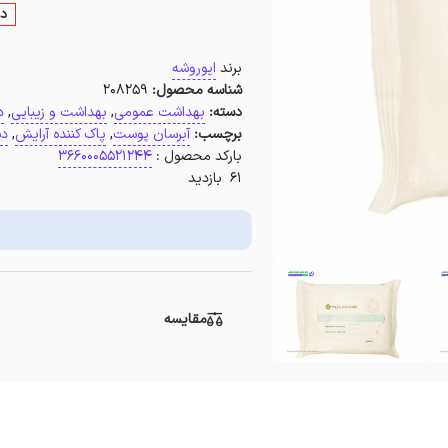
در
برند
ایوروشه
شناسه محصول:
208259
دسته:
بهداشت عمومی
,
بهداشت و زیبایی
,
د
برچسب:
آبرسان پوست
,
پاک کننده آرایش
,
دس
بارکد محصول :
3660005521244
61 بازدید
مقایسه