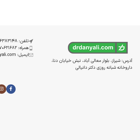
تلفن: 07136383148
همراه: 09170621682
ایمیل: info@drdanyali.com
آدرس: شیراز، بلوار معالی آباد، نبش خیابان دنا،
داروخانه شبانه روزی دکتر دانیالی