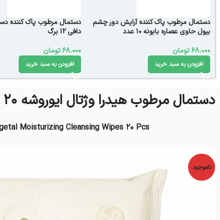
دستمال مرطوب پاک کننده آرایش دور چشم
دستمال مرطوب پاک کننده د
بیول حاوی عصاره بابونه ۱۰ عدد
دافی 12 برگ
68.000
تومان
68.000
تومان
افزودن به سبد خرید
افزودن به سبد خرید
دستمال مرطوب هیدرا وژتال ایوروشه 20 عددی
tal Moisturizing Cleansing Wipes 20 Pcs
ناموجود