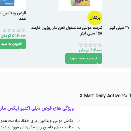
پرتقال
عدد
ر
شربت مولتی سانستول آهن دار روژین فارمد
155 میلی لیتر
594.000
تومان
افزودن به سبد 
616.000
تومان
افزودن به سبد خرید
X Mart Daily Active 30 
ویژگی های قرص دیلی اکتیو ایکس مار
مکمل مولتی ویتامین برای حفظ سلامت عمو
مناسب برای تامین ریزمغذی‌های مورد نیاز بد