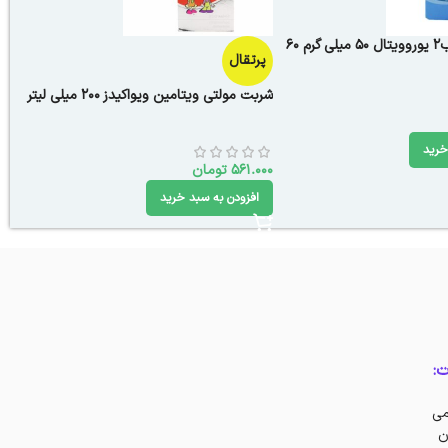
قرص ویتامین ب2 یوروویتال 50 میلی گرم 60
پرتقال
شربت مولتی ویتامین ویواکیدز 200 میلی لیتر
خرید
561.000
تومان
افزودن به سبد خرید
ت:
می
ن