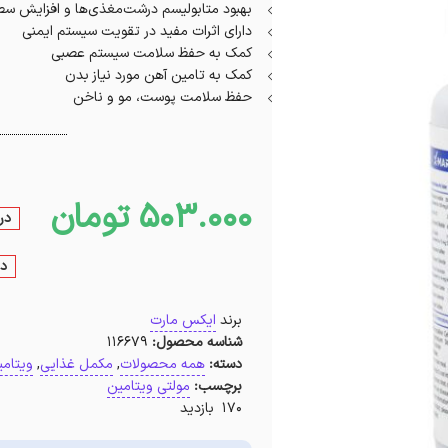
بهبود متابولیسم درشت‌مغذی‌ها و افزایش سط
دارای اثرات مفید در تقویت سیستم ایمنی
کمک به حفظ سلامت سیستم عصبی
کمک به تامین آهن مورد نیاز بدن
حفظ سلامت پوست، مو و ناخن
503.000
تومان
در
در
برند
ایکس مارت
شناسه محصول:
116679
دسته:
همه محصولات
,
مکمل غذایی
,
ویتامی
برچسب:
مولتی ویتامین
170 بازدید