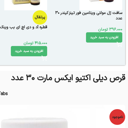
سافت ژل مولتی ويتامين فور تينز كيندر 30
پرتقال
عدد
قطره آد و دی اچ ای بب وینک 30 میلی لیت
396.000
تومان
افزودن به سبد خرید
415.000
تومان
افزودن به سبد خرید
قرص دیلی اکتیو ایکس مارت 30 عدد
Tabs
ناموجود