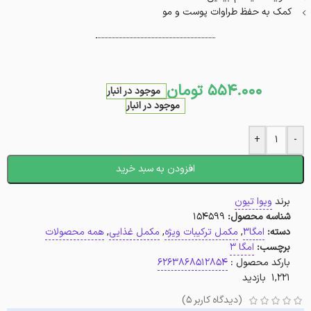
کمک به حفظ طراوات پوست و مو
554.000
تومان
موجود در انبار
موجود در انبار
+
-
افزودن به سبد خرید
برند
ویوا تیون
شناسه محصول:
154599
دسته:
امگا3
,
مکمل ترکیبات ویژه
,
مکمل غذایی
,
همه محصولات
برچسب:
امگا 3
بارکد محصول :
6263868512854
1,221 بازدید
(دیدگاه کاربر
5
)