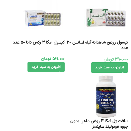
کپسول روغن شاهدانه گیاه اسانس 30
کپسول امگا ۳ رکس دانا 50 عدد
عدد
561.000
تومان
390.000
تومان
افزودن به سبد خرید
افزودن به سبد خرید
سافت ژل امگا 3 روغن ماهی بدون
جیوه فرمولیتد ساینسز