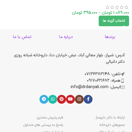
1.089.000
تومان
–
395.000
تومان
انتخاب گزینه ها
برندها
درباره ما
تماس با ما
آدرس: شیراز، بلوار معالی آباد، نبش خیابان دنا، داروخانه شبانه روزی
دکتر دانیالی
تلفن: 07136383148
همراه: 09170621682
ایمیل: info@drdanyali.com
ارتباط با دکتر داروساز
فرم پذیرش مشتری
مجوزهای داروخانه
پاسخ به پرسش های متداول