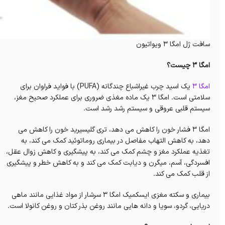
سافت ژل امگا 3 ویواتیون
امگا 3 چیست؟
امگا 3
یک اسید چرب غیراشباع چندگانه (PUFA) با فواید فراوان برای
سلامتی است.
امگا 3 یک ماده مغذی ضروری برای عملکرد صحیح مغز،
سیستم قلبی عروقی و سیستم رشد رشد است.
امگا 3 فشار خون را کاهش می دهد، تری گلیسیرید خون را کاهش می
دهد، به کاهش التهاب مفاصل در بیماری روماتوئید کمک می کند، به
تغذیه عملکرد مغز و چشم کمک می کند، به پیشگیری و کاهش زوال عقل،
افسردگی، آسم، میگرن و دیابت کمک می کند و به کاهش خطر و پیشگیری
از قلب کمک می کند.
بیماری و سکته مغزی ایسکمیک
امگا 3 سرشار از مواد غذایی مانند ماهی
دریایی، گردو، سویا و دانه هایی مانند روغن بذر کتان و روغن کانولا است.