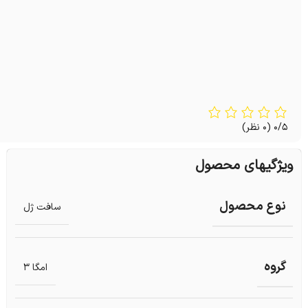
0/5
(0 نظر)
ویژگیهای محصول
نوع محصول
سافت ژل
گروه
امگا 3