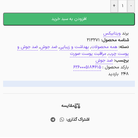
+
-
افزودن به سبد خرید
برند
ویتابیکس
شناسه محصول:
213271
دسته:
همه محصولات
,
بهداشت و زیبایی
,
ضد جوش
,
ضد جوش و
پوست چرب
,
مراقبت پوست صورت
برچسب:
ضد جوش
بارکد محصول :
6260005184615
248 بازدید
مقایسه
اشتراک گذاری: