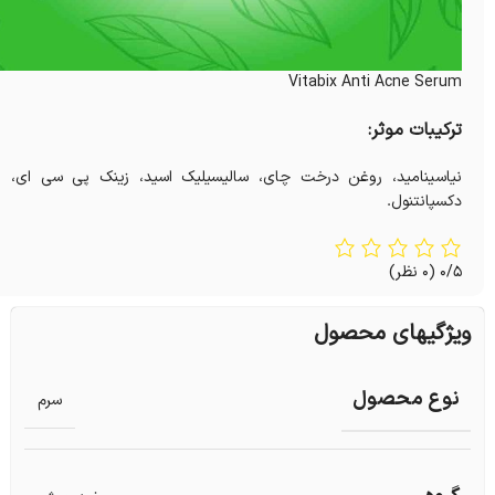
Vitabix Anti Acne Serum
ترکیبات موثر:
نیاسینامید، روغن درخت چای، سالیسیلیک اسید، زینک پی سی ای،
دکسپانتنول.
0/5
(0 نظر)
ویژگیهای محصول
نوع محصول
سرم