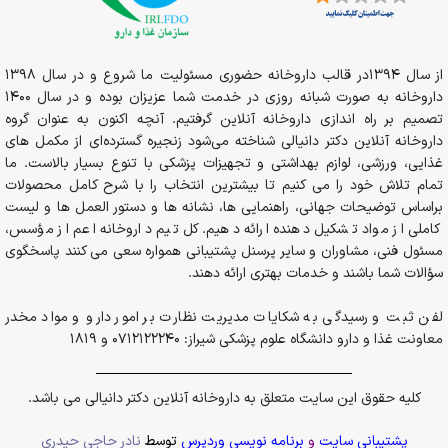
از سال 1394در قالب داروخانه حضوری مسئولیت ما شروع و در سال 1398
داروخانه به صورت شبانه روزی در خدمت شما عزیزان بوده و در سال 1400
تصمیم بر راه اندازی داروخانه آنلاین گرفتیم. آنچه اکنون به عنوان گروه
داروخانه آنلاین دکتر دانیالی شناخته می‌شود زنجیره گسترده‌ای از مکمل های
غذایی، ورزشی، لوازم بهداشتی و تجهیزات پزشکی با تنوع بسیار بالاست. ما
تمام تلاش خود را می کنیم تا بیشترین انتخاب را با شرح کامل محصولات
براساس توضیحات جهانی، راهنمایی ها، نشانه ها و دستور العمل ها و لیست
کاملی از مواد تشکیل دهنده ارائه دهیم. کل تیم داروخانه اعم از مؤسس،
مسئول فنی، مشاوران و سایر پرسنل پشتیبانی همواره سعی می کنند پاسخگوی
سؤالات شما باشند و خدمات بهتری ارائه دهند.
لفن ثبت و رسیدگی به شکایات مدیریت نظارت بر امور دارو و مواد مخدر
معاونت غذا و دارو دانشگاه علوم پزشکی شیراز: 0712122240 و 1819
کلیه حقوق این سایت متعلق به داروخانه آنلاین دکتر دانیالی می باشد.
پشتیبانی سایت
و
برنامه نویسی وردپرس
توسط
نادر حاجی حیدری