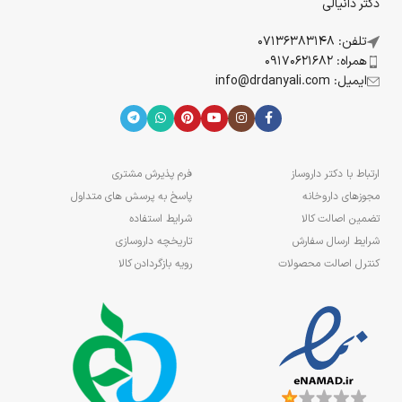
دکتر دانیالی
تلفن: 07136383148
همراه: 09170621682
ایمیل: info@drdanyali.com
ارتباط با دکتر داروساز
فرم پذیرش مشتری
مجوزهای داروخانه
پاسخ به پرسش های متداول
تضمین اصالت کالا
شرایط استفاده
شرایط ارسال سفارش
تاریخچه داروسازی
کنترل اصالت محصولات
رویه بازگردادن کالا