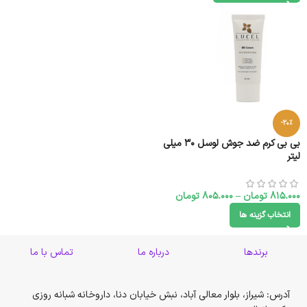
-20%
بی بی کرم ضد جوش لوسل 30 میلی
لیتر
815.000
تومان
–
805.000
تومان
انتخاب گزینه ها
برندها
درباره ما
تماس با ما
آدرس: شیراز، بلوار معالی آباد، نبش خیابان دنا، داروخانه شبانه روزی