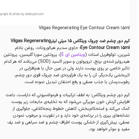
Vilgas Regenerating Eye Contour Cream 15ml
کرم دور چشم ضد چروک ویلگاس 15 میلی لیترVilgas Regenerating
Eye Contour Cream 15ml
؛ حاوی سدیم هیالورونات، روغن بادام
شیرین، توکوفریل استات (
ویتامین ای E
)، پروتئین سویا گلیسین، پروتئین
هیدرولیز شده‌ی برنج، تروپولون و سوپر اکسید (SOD) می‌باشد‌ که هر کدام
تاثیر خاصی بر روی پوست دارند ولی در عین حال با هم‌افزایی در
اثربخشی یک‌دیگر، آن را به یک فرآورده‌ی ضد چروک قوی دور چشم،
رطوبت‌رسان با جذب عمقی و رفع احتقان تبدیل نموده است.
کرم دور چشم ویلگاس؛ به لطف ترکیبات و فرمولاسیونی که داراست، باعث
افزایش‌ گردش خون مویرگی می‌شود که به تخلیه‌ی مایعات زیر پوست
کمک می‌کند و استحکام‌بخش، کاهش خطوط پنجه‌کلاغی، جلوگیری از
نشانه‌های پیری را در برنامه‌ی خود دارد و در تقویت‌ و مرطوب‌ نمودن
عمقی، پیش‌گیری از خشکی پوست اطراف چشم و ضد سیاهی و ضد پف
مفید و موثر خواهد بود.