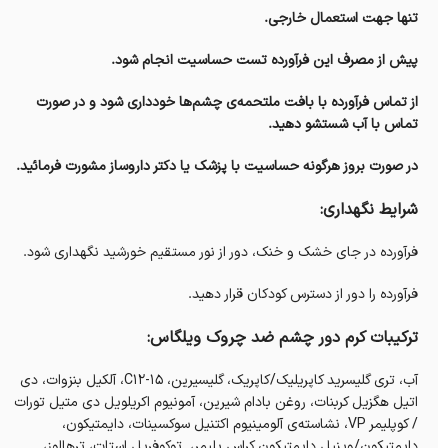
تنها جهت استعمال خارجی.
پیش از مصرف این فرآورده تست حساسیت انجام شود.
از تماس فرآورده با بافت ملتحمه‌ی چشم‌ها خودداری شود و در صورت
تماس با آب شستشو دهید.
در صورت بروز هرگونه حساسیت با پزشک یا دکتر داروساز مشورت فرمائید.
شرایط نگهداری:
فرآورده در جای خشک و خنک، دور از نور مستقیم خورشید نگهداری شود.
فرآورده را دور از دسترس کودکان قرار دهید.
ترکیبات کرم دور چشم ضد چروک ویلگاس:
آب، تری گلیسرید کاپریلیک/کاپریک، گلیسیرین، C12-15، آلکیل بنزوات، دی
اتیل هگزیل کربنات، روغن بادام شیرین، آمونیوم اکریلویل دی متیل تورات
/ کوپلیمر VP، نشاسته‌ی آلومینیوم اکتنیل سوکسینات، دایمتیکون،
دایمتیکون/وینیل دایمتیکون کراس پلیمر، توکوفریل استات، ترهالوز،