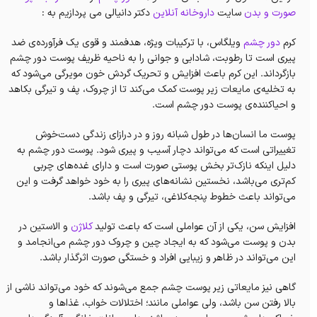
صورت و بدن
سایت
داروخانه آنلاین
دکتر دانیالی می پردازیم به :
کرم
دور چشم
ویلگاس، با ترکیبات ویژه، هدفمند و قوی یک فرآورده‌ی ضد
پیری است تا رطوبت، شادابی و جوانی را به ناحیه ظریف پوست دور چشم
بازگرداند. این کرم باعث‌ افزایش و تحریک گردش خون مویرگی می‌شود که
به تخلیه‌ی مایعات زیر پوست کمک می‌کند تا از چروک، پف و تیرگی بکاهد
و احیا‌کننده‌ی پوست دور چشم است.
پوست ما انسان‌ها در طول شبانه روز و در درازای زندگی دست‌خوش
تغییراتی است که می‌تواند دچار آسیب و پیری شود‌. پوست دور چشم به
دلیل اینکه نازک‌تر بخش پوستی صورت است و دارای غده‌های چربی
کم‌تری می‌باشد، نخستین نشانه‌های پیری را به خود خواهد گرفت و این
می‌تواند باعث خطوط پنجه‌کلاغی، تیرگی و پف باشد.
افزایش سن، یکی از آن عواملی است که باعث‌ تولید
کلاژن‌
و الاستین در
بدن و پوست می‌شود که به ایجاد چین و چروک دور چشم می‌انجامد و
این می‌تواند در ظاهر و زیبایی افراد و خستگی صورت اثرگذار باشد.
گاهی نیز مایعاتی زیر پوست چشم جمع می‌شوند که خود می‌تواند ناشی از
بالا رفتن سن باشد، ولی عواملی مانند؛ اختلالات خواب، غذاها و