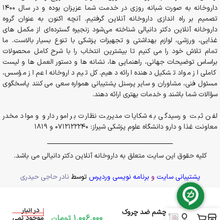
داروخانه به صورت شبانه روزی در خدمت شما عزیزان بوده و در سال 1400
تصمیم بر راه اندازی داروخانه آنلاین گرفتیم. آنچه اکنون به عنوان گروه
داروخانه آنلاین دکتر دانیالی شناخته می‌شود زنجیره گسترده‌ای از مکمل های
غذایی، ورزشی، لوازم بهداشتی و تجهیزات پزشکی با تنوع بسیار بالاست. ما
تمام تلاش خود را می کنیم تا بیشترین انتخاب را با شرح کامل محصولات
براساس توضیحات جهانی، راهنمایی ها، نشانه ها و دستور العمل ها و لیست
کاملی از مواد تشکیل دهنده ارائه دهیم. کل تیم داروخانه اعم از مؤسس،
مسئول فنی، مشاوران و سایر پرسنل پشتیبانی همواره سعی می کنند پاسخگوی
سؤالات شما باشند و خدمات بهتری ارائه دهند.
لفن ثبت و رسیدگی به شکایات مدیریت نظارت بر امور دارو و مواد مخدر
معاونت غذا و دارو دانشگاه علوم پزشکی شیراز: 0712122240 و 1819
کلیه حقوق این سایت متعلق به داروخانه آنلاین دکتر دانیالی می باشد.
پشتیبانی سایت
و
برنامه نویسی وردپرس
توسط
نادر حاجی حیدری
در انبار
کرم دور چشم ضد چروک
1.006.000
تومان
موجود نمی