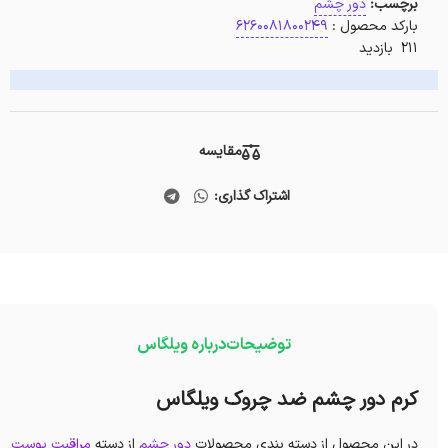
برچسب:
دور چشم
بارکد محصول :
6260081800249
211 بازدید
مقایسه
اشتراک گذاری:
توضیحات
درباره ویلگاس
کرم دور چشم ضد چروک ویلگاس
در این محصول از دسته بندی محصولات
دور چشم
از دسته
مراقبت پوست