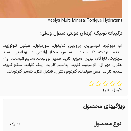
Veslys Multi Mineral Tonique Hydratant
ترکیبات تونیک آبرسان مولتی مینرال وسلی:
آب دیونیزه، گلیسیرین، پروپیلن گلایکول، سوربیتول، هپتیل گلوکوزید،
سدیم بنزوات، دکسپانتنول، اسانس مجاز آرایشی و بهداشتی، اسید
سیتریک، تارا گام، لیزین، منیزیم کلرید،سدیم لوولینات، سدیم انیسات، 1و2-
هگزان دی ال، آلومینیوم کلرید، پتاسیم کلراید، زینک کلراید، منگنز کلرید،
سدیم کلراید، مس سولفات، گلوکونولاکتون، فنتیل الکل، کلسیم گلوکونات.
0/5
(0 نظر)
ویژگیهای محصول
نوع محصول
تونیک