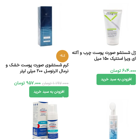
ژل شستشو صورت پوست چرب و آکنه
-20%
ای ویرا استتیک 150 میل
کرم شستشوی صورت پوست خشک و
604.000
تومان
نرمال اترنوسل 200 میلی لیتر
افزودن به سبد خرید
957.000
تومان
1.197.000
تومان
افزودن به سبد خرید