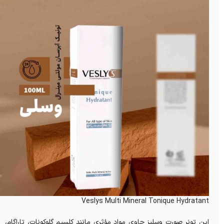
Veslys Multi Mineral Tonique Hydratant
این تونر صورت وسلیز حاوی مواد مؤثری مانند کلسیم گلوکونات، تاراگام،