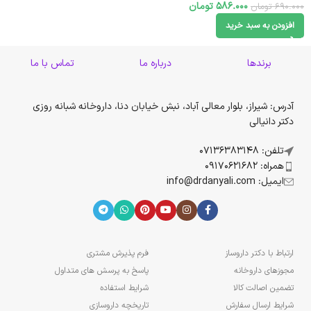
586.000
تومان
690.000
تومان
افزودن به سبد خرید
برندها
درباره ما
تماس با ما
آدرس: شیراز، بلوار معالی آباد، نبش خیابان دنا، داروخانه شبانه روزی
دکتر دانیالی
تلفن: 07136383148
همراه: 09170621682
ایمیل: info@drdanyali.com
ارتباط با دکتر داروساز
فرم پذیرش مشتری
مجوزهای داروخانه
پاسخ به پرسش های متداول
تضمین اصالت کالا
شرایط استفاده
شرایط ارسال سفارش
تاریخچه داروسازی