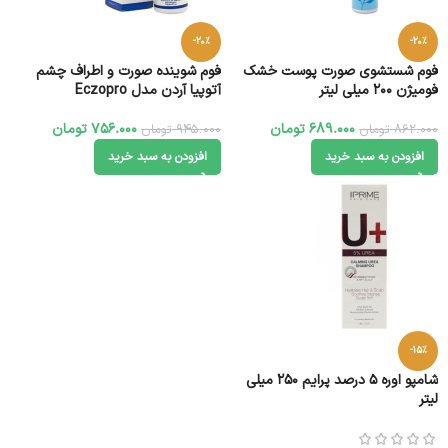
-20%
-20%
فوم شستشوی صورت پوست خشک
فوم شوینده صورت و اطراف چشم
فومیژن 200 میلی لیتر
آتوپیا آردن مدل Eczopro
689.000
تومان
756.000
تومان
862.000
تومان
945.000
تومان
افزودن به سبد خرید
افزودن به سبد خرید
-15%
شامپو اوره 5 درصد پرایم 250 میلی
لیتر