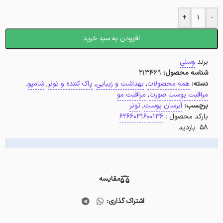
+
-
افزودن به سبد خرید
برند
وسلی
شناسه محصول:
213469
دسته:
همه محصولات
,
بهداشت و زیبایی
,
پاک کننده و تونر
,
شامپو
,
مراقبت پوست صورت
,
مراقبت مو
برچسب:
آبرسان پوست
,
تونر
بارکد محصول :
6266031600136
58 بازدید
مقایسه
اشتراک گذاری: