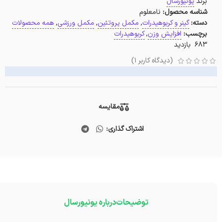
برند
یونیورسال
شناسه محصول:
نامعلوم
دسته:
گینر و کربوهیدرات
,
مکمل پروتئین
,
مکمل ورزشی
,
همه محصولات
برچسب:
افزایش وزن
,
کربوهیدرات
683 بازدید
(دیدگاه کاربر
1
)
مقایسه
اشتراک گذاری:
توضیحات
درباره یونیورسال