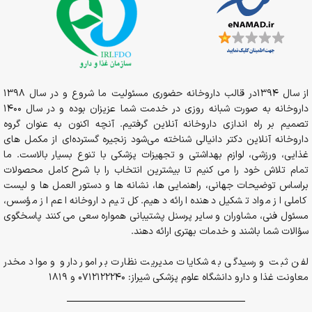
از سال 1394در قالب داروخانه حضوری مسئولیت ما شروع و در سال 1398
داروخانه به صورت شبانه روزی در خدمت شما عزیزان بوده و در سال 1400
تصمیم بر راه اندازی داروخانه آنلاین گرفتیم. آنچه اکنون به عنوان گروه
داروخانه آنلاین دکتر دانیالی شناخته می‌شود زنجیره گسترده‌ای از مکمل های
غذایی، ورزشی، لوازم بهداشتی و تجهیزات پزشکی با تنوع بسیار بالاست. ما
تمام تلاش خود را می کنیم تا بیشترین انتخاب را با شرح کامل محصولات
براساس توضیحات جهانی، راهنمایی ها، نشانه ها و دستور العمل ها و لیست
کاملی از مواد تشکیل دهنده ارائه دهیم. کل تیم داروخانه اعم از مؤسس،
مسئول فنی، مشاوران و سایر پرسنل پشتیبانی همواره سعی می کنند پاسخگوی
سؤالات شما باشند و خدمات بهتری ارائه دهند.
لفن ثبت و رسیدگی به شکایات مدیریت نظارت بر امور دارو و مواد مخدر
معاونت غذا و دارو دانشگاه علوم پزشکی شیراز: 0712122240 و 1819