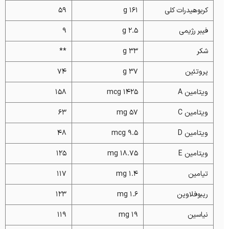
کربوهیدرات کلی
161 g
59
فیبر رژیمی
2.5 g
9
شکر
33 g
**
پروتئین
37 g
74
ویتامین A
1425 mcg
158
ویتامین C
57 mg
63
ویتامین D
9.5 mcg
48
ویتامین E
18.75 mg
125
تیامین
1.4 mg
117
ریبوفلاوین
1.6 mg
123
نیاسین
19 mg
119