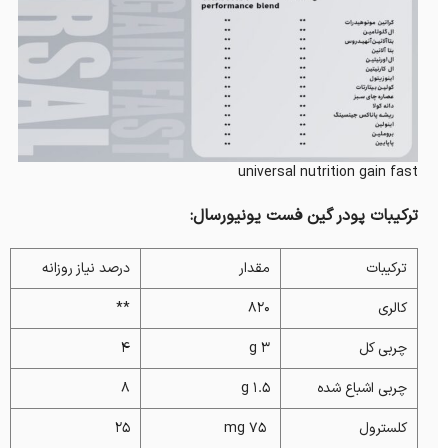
universal nutrition gain fast
ترکیبات پودر گین فست یونیورسال:
ترکیبات
مقدار
درصد نیاز روزانه
کالری
820
**
چربی کل
3 g
4
چربی اشباع شده
1.5 g
8
کلسترول
75 mg
25