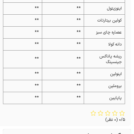
اینوزیتول
**
**
کولین بیتارتات
**
**
عصاره چای سبز
**
**
دانه کولا
**
**
ریشه پاناکس
**
**
جینسینگ
اینولین
**
**
بروملین
**
**
پاپایین
**
**
0/5
(0 نظر)