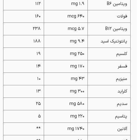
ویتامین B۶
1.9 mg
112
فولات
640 mcg
160
ویتامین B۱۲
5.7 mcg
238
پانتوتنیک اسید
9.4 mg
188
کلسیم
250 mg
19
فسفر
170 mg
14
منیزیم
43 mg
10
کلراید
300 mg
13
سدیم
580 mg
25
پتاسیم
220 mg
5
آلانین
1740 mg
**