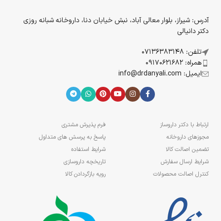
آدرس: شیراز، بلوار معالی آباد، نبش خیابان دنا، داروخانه شبانه روزی
دکتر دانیالی
تلفن: 07136383148
همراه: 09170621682
ایمیل: info@drdanyali.com
ارتباط با دکتر داروساز
فرم پذیرش مشتری
مجوزهای داروخانه
پاسخ به پرسش های متداول
تضمین اصالت کالا
شرایط استفاده
شرایط ارسال سفارش
تاریخچه داروسازی
کنترل اصالت محصولات
رویه بازگردادن کالا