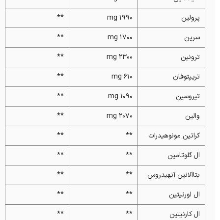
پرولین
1990 mg
**
سرین
1700 mg
**
ترونین
2300 mg
**
تریپتوفان
610 mg
**
تیروسین
1090 mg
**
والین
2070 mg
**
کراتین مونوهیدرات
**
**
ال گلوتامین
**
**
بتاآلانین آنهیدروس
**
**
ال اورنیتین
**
**
ال کارنیتین
**
**