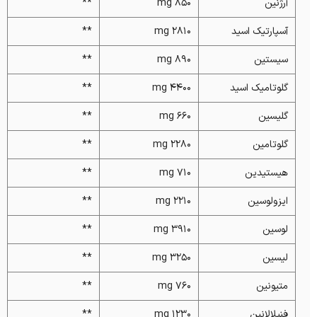
آرژنین
850 mg
**
آسپارتیک اسید
2810 mg
**
سیستین
890 mg
**
گلوتامیک اسید
4400 mg
**
گلیسین
660 mg
**
گلوتامین
2280 mg
**
هیستیدین
710 mg
**
ایزولوسین
2210 mg
**
لوسین
3910 mg
**
لیسین
3250 mg
**
متیونین
760 mg
**
فنیلالانین
1230 mg
**