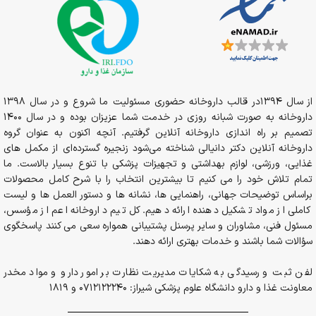
از سال 1394در قالب داروخانه حضوری مسئولیت ما شروع و در سال 1398
داروخانه به صورت شبانه روزی در خدمت شما عزیزان بوده و در سال 1400
تصمیم بر راه اندازی داروخانه آنلاین گرفتیم. آنچه اکنون به عنوان گروه
داروخانه آنلاین دکتر دانیالی شناخته می‌شود زنجیره گسترده‌ای از مکمل های
غذایی، ورزشی، لوازم بهداشتی و تجهیزات پزشکی با تنوع بسیار بالاست. ما
تمام تلاش خود را می کنیم تا بیشترین انتخاب را با شرح کامل محصولات
براساس توضیحات جهانی، راهنمایی ها، نشانه ها و دستور العمل ها و لیست
کاملی از مواد تشکیل دهنده ارائه دهیم. کل تیم داروخانه اعم از مؤسس،
مسئول فنی، مشاوران و سایر پرسنل پشتیبانی همواره سعی می کنند پاسخگوی
سؤالات شما باشند و خدمات بهتری ارائه دهند.
لفن ثبت و رسیدگی به شکایات مدیریت نظارت بر امور دارو و مواد مخدر
معاونت غذا و دارو دانشگاه علوم پزشکی شیراز: 0712122240 و 1819