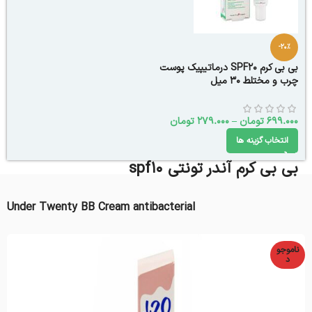
-20%
بی بی کرم SPF20 درماتیپیک پوست
چرب و مختلط 30 میل
699.000
تومان
–
279.000
تومان
انتخاب گزینه ها
بی بی کرم آندر تونتی spf10
Under Twenty BB Cream antibacterial
ناموجو
د