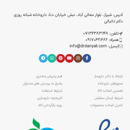
آدرس: شیراز، بلوار معالی آباد، نبش خیابان دنا، داروخانه شبانه روزی
دکتر دانیالی
تلفن: 07136383148
همراه: 09170621682
ایمیل: info@drdanyali.com
ارتباط با دکتر داروساز
فرم پذیرش مشتری
مجوزهای داروخانه
پاسخ به پرسش های متداول
تضمین اصالت کالا
شرایط استفاده
شرایط ارسال سفارش
تاریخچه داروسازی
کنترل اصالت محصولات
رویه بازگردادن کالا