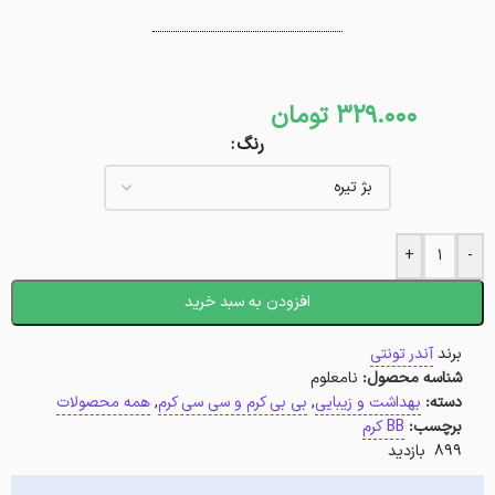
329.000
تومان
رنگ
+
-
افزودن به سبد خرید
برند
آندر تونتی
شناسه محصول:
نامعلوم
دسته:
بهداشت و زیبایی
,
بی بی کرم و سی سی کرم
,
همه محصولات
برچسب:
BB کرم
899 بازدید