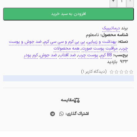
+
-
افزودن به سبد خرید
برند
درماتیپیک
شناسه محصول:
نامعلوم
دسته:
بهداشت و زیبایی
,
بی بی کرم و سی سی کرم
,
ضد جوش و پوست
چرب
,
مراقبت پوست صورت
,
همه محصولات
برچسب:
BB کرم
,
پوست چرب
,
ضد آفتاب
,
ضد جوش
,
کرم پودر
933 بازدید
(دیدگاه کاربر
1
)
مقایسه
اشتراک گذاری: