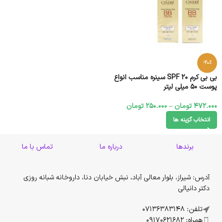
-20%
بی بی کرم SPF ۲۰ سینره مناسب انواع
پوست ۵۰ میلی لیتر
472.000
تومان
–
250.000
تومان
انتخاب گزینه ها
برندها
درباره ما
تماس با ما
آدرس: شیراز، بلوار معالی آباد، نبش خیابان دنا، داروخانه شبانه روزی
دکتر دانیالی
تلفن: 07136383148
همراه: 09170621682