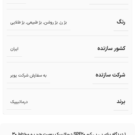
رنگ
بژ رز
,
بژ روشن
,
بژ طبیعی
,
بژ طلایی
کشور سازنده
ایران
شرکت سازنده
به سفارش شرکت پوبر
برند
درماتیپیک
1 دیدگاه برای
بی بی کرم SPF20 درماتیپیک پوست چرب و مختلط 30