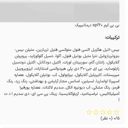
بی بی کرم spf20 درماتیپیک
ترکیبات:
بیس-اتیل هگزیل اکسی فنول متوکسی فنیل تریازین، متیلن بیس-
بنزوتریازولیل تترا متیل بوتیل فنول، آکوا، دسیل گلوکوزاید، پروپیلن
گلایکول، زانتان گام، سوربیتان لورات، اکتیل دودکانل، اکتیل دودسیل
زایلوساید، پی ای جی-۳۰ دی پلی هیردوکسی استئارات، ایزوپروپیل
میریستات، کاپریلیل گلایکول، بیزابولول، آب، بوتیلن گلایکول، عصاره
اسپیرئا اولماریا، لسیتین، اسانس مجاز آرایشی و بهداشتی، رنگ زرد، رنگ
قرمز، رنگ مشکی، آب دیونیزه الکل، سدیم لاکتات، عصاره پورفیرا
آمبیلیکالیس، نیاسینامید، آزیلوگلایسینا، زینک پی سی ای، دی سدیم ا د ت
آ
0/5
(0 نظر)