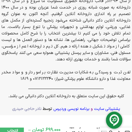
از سال 1394در قالب داروخانه حضوری مسئولیت ما شروع و در سال 1398
داروخانه به صورت شبانه روزی در خدمت شما عزیزان بوده و در سال 1400
تصمیم بر راه اندازی داروخانه آنلاین گرفتیم. آنچه اکنون به عنوان گروه
داروخانه آنلاین دکتر دانیالی شناخته می‌شود زنجیره گسترده‌ای از مکمل های
غذایی، ورزشی، لوازم بهداشتی و تجهیزات پزشکی با تنوع بسیار بالاست. ما
تمام تلاش خود را می کنیم تا بیشترین انتخاب را با شرح کامل محصولات
براساس توضیحات جهانی، راهنمایی ها، نشانه ها و دستور العمل ها و لیست
کاملی از مواد تشکیل دهنده ارائه دهیم. کل تیم داروخانه اعم از مؤسس،
مسئول فنی، مشاوران و سایر پرسنل پشتیبانی همواره سعی می کنند پاسخگوی
سؤالات شما باشند و خدمات بهتری ارائه دهند.
لفن ثبت و رسیدگی به شکایات مدیریت نظارت بر امور دارو و مواد مخدر
معاونت غذا و دارو دانشگاه علوم پزشکی شیراز: 0712122240 و 1819
کلیه حقوق این سایت متعلق به داروخانه آنلاین دکتر دانیالی می باشد.
پشتیبانی سایت
و
برنامه نویسی وردپرس
توسط
نادر حاجی حیدری
بی بی کرم SPF20 درماتیپیک
699.000
تومان
–
انتخاب