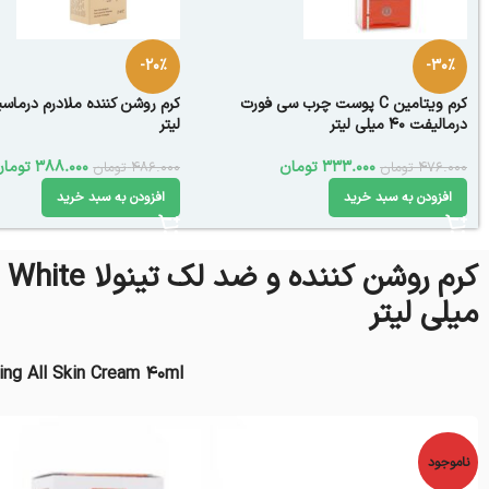
-20%
-30%
کرم ویتامین C پوست چرب سی فورت
درمالیفت 40 میلی لیتر
لیتر
333.000
تومان
388.000
تومان
476.000
تومان
486.000
تومان
افزودن به سبد خرید
افزودن به سبد خرید
میلی لیتر
ng All Skin Cream 40ml
ناموجود