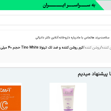
سلامت
برند ها
تماس با ما
درباره‌ داروخانه آنلاین دکتر دانیالی
کننده
/
روشن کننده
/
کرم روشن کننده و ضد لک تینولا Tino White حجم 40 میلی لیتر
 پیشنهاد میدیم