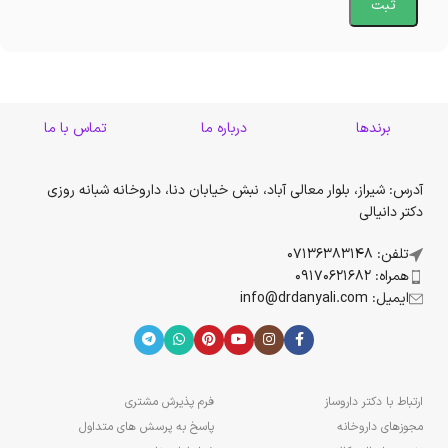
برندها
درباره ما
تماس با ما
آدرس: شیراز، بلوار معالی آباد، نبش خیابان دنا، داروخانه شبانه روزی
دکتر دانیالی
تلفن: 07136383148
همراه: 09170621682
ایمیل: info@drdanyali.com
ارتباط با دکتر داروساز
فرم پذیرش مشتری
مجوزهای داروخانه
پاسخ به پرسش های متداول