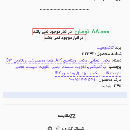
88.000
تومان
در انبار موجود نمی باشد
در انبار موجود نمی باشد
برند
تاکسوفیت
شناسه محصول:
112342
دسته:
مکمل غذایی
,
مکمل ویتامین A-K
,
همه محصولات
,
ویتامین B12
برچسب:
ب کمپلکس
,
تقویت سیستم ایمنی
,
تقویت سیستم عصبی
,
تقویت قلب
,
مکمل انرژی زا
,
ویتامین B12
بارکد محصول :
4008617041641
345 بازدید
مقایسه
اشتراک گذاری: