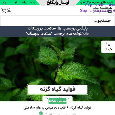
Skip to navigation
Skip to main content
بایگانی برچسب ها: سلامت پروستات
خانه
/
نوشته های برچسب "سلامت پروستات"
10
خرداد
سلامتی
,
مقالات
فواید گیاه گزنه: 6 فایده ی مبتنی بر علم سلامتی
0