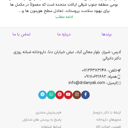
بومی منطقه جنوب شرقی ایالات متحده است که معمولاً در مکمل ها
برای بهبود سلامت پروستات، تعادل سطح هورمون ها و...
ادامه مطلب
برندها
درباره ما
تماس با ما
آدرس: شیراز، بلوار معالی آباد، نبش خیابان دنا، داروخانه شبانه روزی
دکتر دانیالی
تلفن: 07136383148
همراه: 09170621682
ایمیل: info@drdanyali.com
ارتباط با دکتر داروساز
فرم پذیرش مشتری
مجوزهای داروخانه
پاسخ به پرسش های متداول
تضمین اصالت کالا
شرایط استفاده