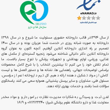
از سال 1394در قالب داروخانه حضوری مسئولیت ما شروع و در سال 1398
داروخانه به صورت شبانه روزی در خدمت شما عزیزان بوده و در سال 1400
تصمیم بر راه اندازی داروخانه آنلاین گرفتیم. آنچه اکنون به عنوان گروه
داروخانه آنلاین دکتر دانیالی شناخته می‌شود زنجیره گسترده‌ای از مکمل های
غذایی، ورزشی، لوازم بهداشتی و تجهیزات پزشکی با تنوع بسیار بالاست. ما
تمام تلاش خود را می کنیم تا بیشترین انتخاب را با شرح کامل محصولات
براساس توضیحات جهانی، راهنمایی ها، نشانه ها و دستور العمل ها و لیست
کاملی از مواد تشکیل دهنده ارائه دهیم. کل تیم داروخانه اعم از مؤسس،
مسئول فنی، مشاوران و سایر پرسنل پشتیبانی همواره سعی می کنند پاسخگوی
سؤالات شما باشند و خدمات بهتری ارائه دهند.
لفن ثبت و رسیدگی به شکایات مدیریت نظارت بر امور دارو و مواد مخدر
معاونت غذا و دارو دانشگاه علوم پزشکی شیراز: 0712122240 و 1819