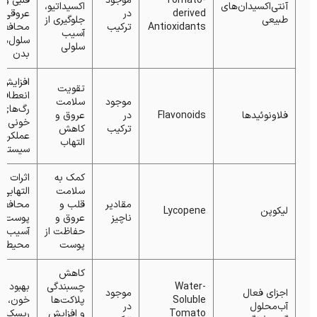
Tomato-
موجود
قلبی و
آنتی‌اکسیدان‌های
اکسیداتیو،
derived
در
عروقی،
طبیعی
جلوگیری از
Antioxidants
ترکیب
محافظت
آسیب
سلول‌ها
سلولی
بدن
افزایش
تقویت
انعطاف‌
موجود
سلامت
رگ‌های
فلاونوئیدها
Flavonoids
در
عروق و
خونی، ب
ترکیب
کاهش
عملکرد
التهاب
سیستم ق
کمک به
اثرات ض
سلامت
التهابی،
مقادیر
قلب و
محافظت
لیکوپن
Lycopene
ناچیز
عروق و
پوست در 
حفاظت از
آسیب‌ه
پوست
محیطی
کاهش
Water-
چسبندگی
بهبود ج
اجزای فعال
موجود
Soluble
پلاکت‌ها
خون، ک
آب‌محلول
در
Tomato
و افزایش
ریسک س