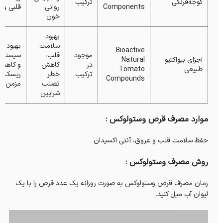
گوجه‌فرنگی
ترکیب
Components
روانی
قلبی و 
خون
بهبود
سلامت
بهبود عم
Bioactive
موجود
قلب،
سیستم ا
اجزای بیواکتیو
Natural
در
کاهش
و کاهش
طبیعی
Tomato
ترکیب
خطر
ریسک ال
Compounds
تصلب
مزمن
شرایین
موارد مصرف قرص وستولوکس :
حفظ سلامت قلب و عروق، آنتی اکسیدان
روش مصرف وستولوکس :
زمان مصرف قرص وستولوکس به صورت روزانه یک عدد قرص را با یک
لیوان آب میل کنید.