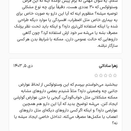
سلام، یه سوال مهمی که برام پیش اومده اینه که این قرص
وستولوکس که 30 عددی هست، دقیقاً برای چه نوع مشکلی
توصیه میشه؟ منظورم اینه که آیا این دارو به صورت خاص برای
یه بیماری خاص مثل اضطراب، افسردگی یا موارد دیگه طراحی
شده یا اینکه استفاده کلی‌تری داره؟ و اینکه باید تحت نظر پزشک
مصرف بشه یا می‌شه سر خود ازش استفاده کرد؟ چون گاهی
داروهایی که حالت عمومی دارن، ممکنه با شرایط بدن هر کسی
سازگار نباشه.
زهرا ساداتی
دی 5, 1403
ببخشید می‌خواستم بپرسم که این وستولوکس از لحاظ عوارض
جانبی چه وضعیتی داره؟ مثلاً شنیدم بعضی داروهای مشابه
ممکنه مشکلاتی مثل خواب‌آلودگی، گیجی یا حتی عوارض گوارشی
ایجاد کنن. می‌شه توضیح بدید که آیا این دارو هم همچین
عوارضی داره؟ و اینکه اگر کسی داروهای دیگه‌ای مثل داروهای
اعصاب یا مکمل‌ها مصرف می‌کنه، تداخل خاصی ایجاد میشه یا
نه؟