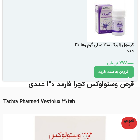
کپسول آلپیک 300 میلی گرم رها 30
عدد
297.000
تومان
افزودن به سبد خرید
قرص وستولوکس تچرا فارمد 30 عددی
Tachra Pharmed Vestolux 30tab
ناموجو
د