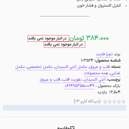
کنترل کلسترول و فشار خون
384.000
تومان
در انبار موجود نمی باشد
در انبار موجود نمی باشد
برند
تچرا فارمد
شناسه محصول:
113524
دسته:
قلب و عروق
,
مکمل آنتی اکسیدان
,
مکمل تخصصی
,
مکمل
غذایی
,
همه محصولات
برچسب:
آنتی اکسیدان
,
تقویت قلب
,
قلب و عروق
بارکد محصول :
06269535500049
12,504 بازدید
(دیدگاه کاربر
13
)
مقایسه