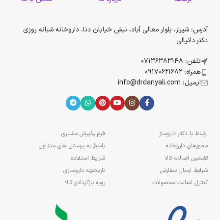
آدرس: شیراز، بلوار معالی آباد، نبش خیابان دنا، داروخانه شبانه روزی
دکتر دانیالی
تلفن: 07136383148
همراه: 09170621682
ایمیل: info@drdanyali.com
ارتباط با دکتر داروساز
فرم پذیرش مشتری
مجوزهای داروخانه
پاسخ به پرسش های متداول
تضمین اصالت کالا
شرایط استفاده
شرایط ارسال سفارش
تاریخچه داروسازی
کنترل اصالت محصولات
رویه بازگردادن کالا