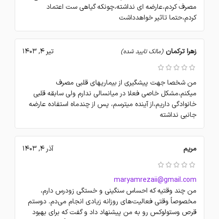
مصرف کردم،عارضه ای نداشته،چونکه گیاهی ست اعتماد
کردم،حتما تاثیر خواهدداشت
زهرا ترکمان
تیر 4, 1403
(مالک تایید شده)
من شخصا جهت پیشگیری از بیماریهای قلبی مصرف
میکنم،مشکل خاصی فعلا در میانسالی ندارم ولی سابقه قلبی
خانوادگی داریم،از آینده میترسم، پس از چندماه استفاده عارضه
جانبی نداشته
مریم
آذر 4, 1403
maryamrezaii@gmail.com
من چند وقتیه که احساس سنگینی و خستگی زودرس دارم،
مخصوصاً وقتی فعالیت‌های روزانه زیادی انجام می‌دم. دوستم
قرص وستولوکس رو به من پیشنهاد داد و گفت که برای بهبود