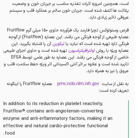
است، همچنین امروزه اثرات تغذیه مناسب بر جریان خون و وضعیت
پلاکت ها کشف شده است. جریان خون سالم بر عملکرد قلب و سیستم
عروقی تاثیر زیادی دارد.
قرص وستولوکس تچرا فارمد یک فرآورده حاوی 150 میلی گرم Fruitflow
عصاره طبیعی از گوجه فرنگی می باشد. این عصاره (Fruitflow) از گوجه
فرنگی تازه تهیه شده است که نباید با
لیکوپن
آن را اشتباه بگیرید. این
عصاره ویژه با روش
اولترافیلتراسیون
تهیه شده است و حاوی اجزای طبیعی
خاصی از گوجه فرنگی می باشد. این عصاره به طور علمی توسط EFSA
تایید شده است و علاوه بر اثر آنتی اکسیدانی اثر ویژه حفظ سلامت قلب و
عروق را نیز به همراه دارد.
به نقل از سایت
pmc.ncbi.nlm.nih.gov
عصاره Fruitflow را اینگونه
تعریف کرده است:
In addition to its reduction in platelet reactivity,
Fruitflow
contains anti-angiotensin-converting
®
enzyme and anti-inflammatory factors, making it an
effective and natural cardio-protective functional
food.